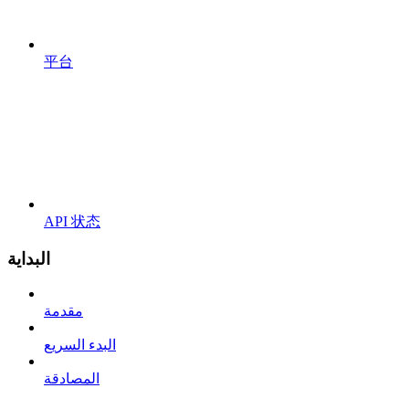
平台
API 状态
البداية
مقدمة
البدء السريع
المصادقة