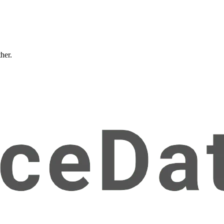
ther.