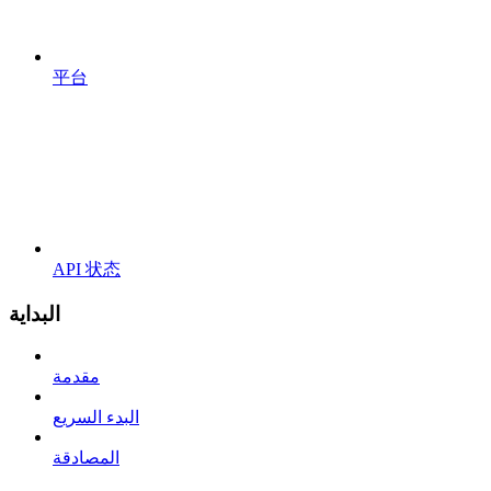
平台
API 状态
البداية
مقدمة
البدء السريع
المصادقة