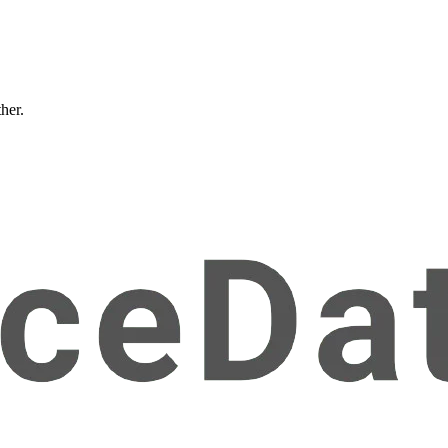
ther.