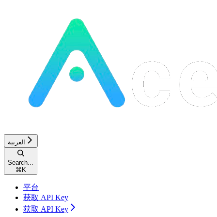
العربية
Search...
⌘
K
平台
获取 API Key
获取 API Key