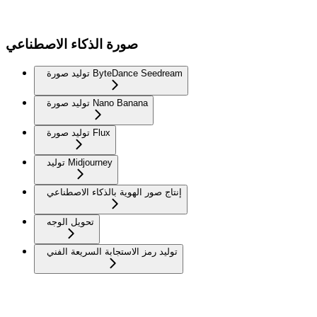
صورة الذكاء الاصطناعي
توليد صورة ByteDance Seedream
توليد صورة Nano Banana
توليد صورة Flux
توليد Midjourney
إنتاج صور الهوية بالذكاء الاصطناعي
تحويل الوجه
توليد رمز الاستجابة السريعة الفني