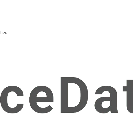
ther.