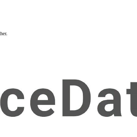
ther.