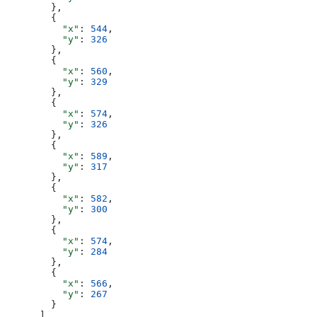
        },
        {
          "x"
: 
544
,
          "y"
: 
326
        },
        {
          "x"
: 
560
,
          "y"
: 
329
        },
        {
          "x"
: 
574
,
          "y"
: 
326
        },
        {
          "x"
: 
589
,
          "y"
: 
317
        },
        {
          "x"
: 
582
,
          "y"
: 
300
        },
        {
          "x"
: 
574
,
          "y"
: 
284
        },
        {
          "x"
: 
566
,
          "y"
: 
267
        }
      ],