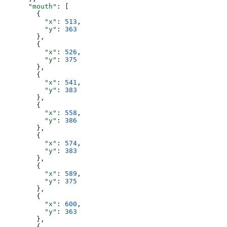
      "mouth"
: [
        {
          "x"
: 
513
,
          "y"
: 
363
        },
        {
          "x"
: 
526
,
          "y"
: 
375
        },
        {
          "x"
: 
541
,
          "y"
: 
383
        },
        {
          "x"
: 
558
,
          "y"
: 
386
        },
        {
          "x"
: 
574
,
          "y"
: 
383
        },
        {
          "x"
: 
589
,
          "y"
: 
375
        },
        {
          "x"
: 
600
,
          "y"
: 
363
        },
        {