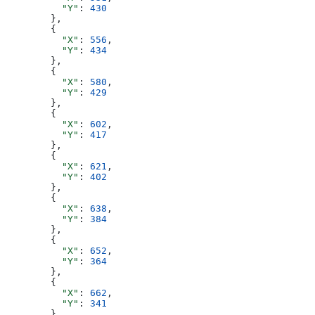
          "Y"
: 
430
        },
        {
          "X"
: 
556
,
          "Y"
: 
434
        },
        {
          "X"
: 
580
,
          "Y"
: 
429
        },
        {
          "X"
: 
602
,
          "Y"
: 
417
        },
        {
          "X"
: 
621
,
          "Y"
: 
402
        },
        {
          "X"
: 
638
,
          "Y"
: 
384
        },
        {
          "X"
: 
652
,
          "Y"
: 
364
        },
        {
          "X"
: 
662
,
          "Y"
: 
341
        },