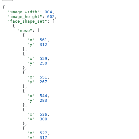
{
  "image_width"
: 
904
,
  "image_height"
: 
602
,
  "face_shape_set"
: [
    {
      "nose"
: [
        {
          "x"
: 
561
,
          "y"
: 
312
        },
        {
          "x"
: 
559
,
          "y"
: 
250
        },
        {
          "x"
: 
551
,
          "y"
: 
267
        },
        {
          "x"
: 
544
,
          "y"
: 
283
        },
        {
          "x"
: 
536
,
          "y"
: 
300
        },
        {
          "x"
: 
527
,
          "y"
: 
317