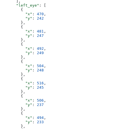
      ],
      "left_eye"
: [
        {
          "x"
: 
470
,
          "y"
: 
242
        },
        {
          "x"
: 
481
,
          "y"
: 
247
        },
        {
          "x"
: 
492
,
          "y"
: 
249
        },
        {
          "x"
: 
504
,
          "y"
: 
248
        },
        {
          "x"
: 
516
,
          "y"
: 
245
        },
        {
          "x"
: 
506
,
          "y"
: 
237
        },
        {
          "x"
: 
494
,
          "y"
: 
233
        },