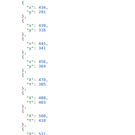
        {
          "x"
: 
434
,
          "y"
: 
291
        },
        {
          "x"
: 
439
,
          "y"
: 
316
        },
        {
          "x"
: 
445
,
          "y"
: 
341
        },
        {
          "x"
: 
456
,
          "y"
: 
364
        },
        {
          "X"
: 
470
,
          "Y"
: 
385
        },
        {
          "X"
: 
488
,
          "Y"
: 
403
        },
        {
          "X"
: 
508
,
          "Y"
: 
418
        },
        {
          "X"
: 
531
,