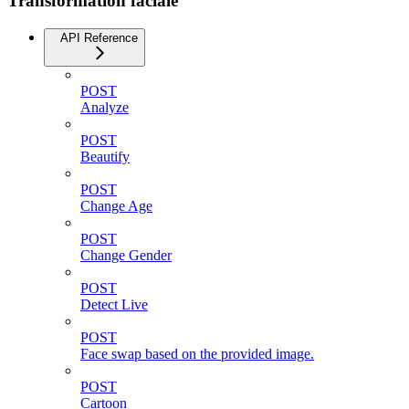
Transformation faciale
API Reference
POST
Analyze
POST
Beautify
POST
Change Age
POST
Change Gender
POST
Detect Live
POST
Face swap based on the provided image.
POST
Cartoon