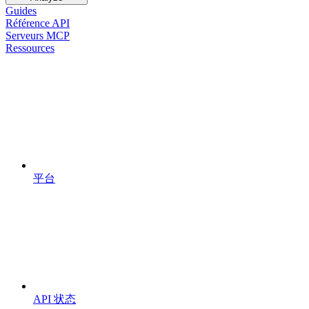
Guides
Référence API
Serveurs MCP
Ressources
平台
API 状态