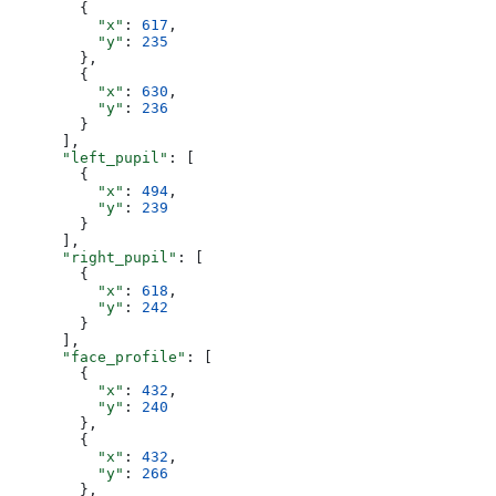
        {
          "x"
: 
617
,
          "y"
: 
235
        },
        {
          "x"
: 
630
,
          "y"
: 
236
        }
      ],
      "left_pupil"
: [
        {
          "x"
: 
494
,
          "y"
: 
239
        }
      ],
      "right_pupil"
: [
        {
          "x"
: 
618
,
          "y"
: 
242
        }
      ],
      "face_profile"
: [
        {
          "x"
: 
432
,
          "y"
: 
240
        },
        {
          "x"
: 
432
,
          "y"
: 
266
        },