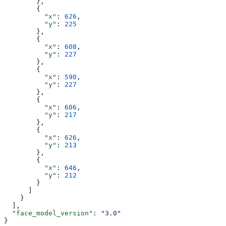
        },
        {
          "x"
: 
626
,
          "y"
: 
225
        },
        {
          "x"
: 
608
,
          "y"
: 
227
        },
        {
          "x"
: 
590
,
          "y"
: 
227
        },
        {
          "x"
: 
606
,
          "y"
: 
217
        },
        {
          "x"
: 
626
,
          "y"
: 
213
        },
        {
          "x"
: 
646
,
          "y"
: 
212
        }
      ]
    }
  ],
  "face_model_version"
: 
"3.0"
}