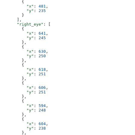
        {
          "x"
: 
481
,
          "y"
: 
235
        }
      ],
      "right_eye"
: [
        {
          "x"
: 
641
,
          "y"
: 
245
        },
        {
          "x"
: 
630
,
          "y"
: 
250
        },
        {
          "x"
: 
618
,
          "y"
: 
251
        },
        {
          "x"
: 
606
,
          "y"
: 
251
        },
        {
          "x"
: 
594
,
          "y"
: 
248
        },
        {
          "x"
: 
604
,
          "y"
: 
238
        },