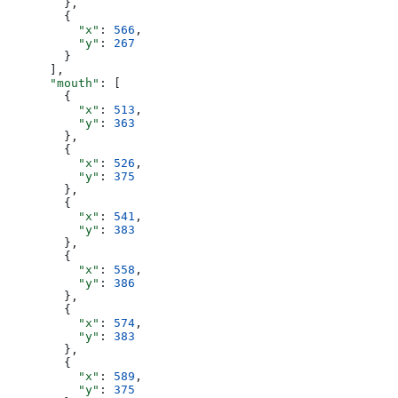
        },
        {
          "x"
: 
566
,
          "y"
: 
267
        }
      ],
      "mouth"
: [
        {
          "x"
: 
513
,
          "y"
: 
363
        },
        {
          "x"
: 
526
,
          "y"
: 
375
        },
        {
          "x"
: 
541
,
          "y"
: 
383
        },
        {
          "x"
: 
558
,
          "y"
: 
386
        },
        {
          "x"
: 
574
,
          "y"
: 
383
        },
        {
          "x"
: 
589
,
          "y"
: 
375