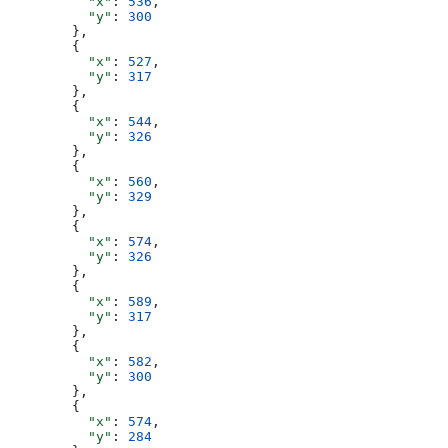
          "x"
: 
536
,
          "y"
: 
300
        },
        {
          "x"
: 
527
,
          "y"
: 
317
        },
        {
          "x"
: 
544
,
          "y"
: 
326
        },
        {
          "x"
: 
560
,
          "y"
: 
329
        },
        {
          "x"
: 
574
,
          "y"
: 
326
        },
        {
          "x"
: 
589
,
          "y"
: 
317
        },
        {
          "x"
: 
582
,
          "y"
: 
300
        },
        {
          "x"
: 
574
,
          "y"
: 
284