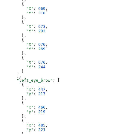
        {
          "X"
: 
669
,
          "Y"
: 
318
        },
        {
          "X"
: 
673
,
          "Y"
: 
293
        },
        {
          "X"
: 
676
,
          "Y"
: 
269
        },
        {
          "X"
: 
676
,
          "Y"
: 
244
        }
      ],
      "left_eye_brow"
: [
        {
          "x"
: 
447
,
          "y"
: 
217
        },
        {
          "x"
: 
466
,
          "y"
: 
219
        },
        {
          "x"
: 
485
,
          "y"
: 
221