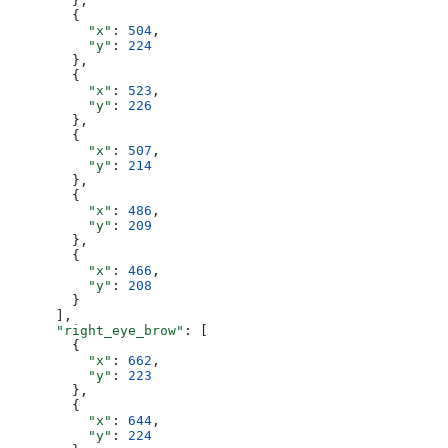
        },
        {
          "x"
: 
504
,
          "y"
: 
224
        },
        {
          "x"
: 
523
,
          "y"
: 
226
        },
        {
          "x"
: 
507
,
          "y"
: 
214
        },
        {
          "x"
: 
486
,
          "y"
: 
209
        },
        {
          "x"
: 
466
,
          "y"
: 
208
        }
      ],
      "right_eye_brow"
: [
        {
          "x"
: 
662
,
          "y"
: 
223
        },
        {
          "x"
: 
644
,
          "y"
: 
224