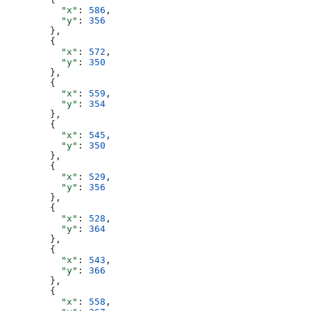
          "x"
: 
586
,
          "y"
: 
356
        },
        {
          "x"
: 
572
,
          "y"
: 
350
        },
        {
          "x"
: 
559
,
          "y"
: 
354
        },
        {
          "x"
: 
545
,
          "y"
: 
350
        },
        {
          "x"
: 
529
,
          "y"
: 
356
        },
        {
          "x"
: 
528
,
          "y"
: 
364
        },
        {
          "x"
: 
543
,
          "y"
: 
366
        },
        {
          "x"
: 
558
,