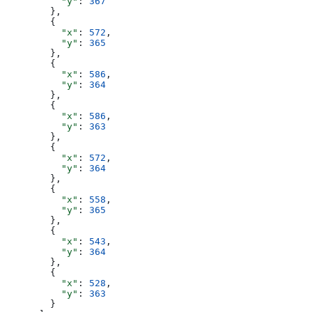
          "y"
: 
367
        },
        {
          "x"
: 
572
,
          "y"
: 
365
        },
        {
          "x"
: 
586
,
          "y"
: 
364
        },
        {
          "x"
: 
586
,
          "y"
: 
363
        },
        {
          "x"
: 
572
,
          "y"
: 
364
        },
        {
          "x"
: 
558
,
          "y"
: 
365
        },
        {
          "x"
: 
543
,
          "y"
: 
364
        },
        {
          "x"
: 
528
,
          "y"
: 
363
        }