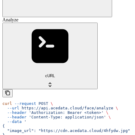
Analyze
cURL
curl
 --request
 POST
 \
  --url
 https://api.acedata.cloud/face/analyze
 \
  --header
 'Authorization: Bearer <token>'
 \
  --header
 'Content-Type: application/json'
 \
  --data
 '
{
  "image_url": "https://cdn.acedata.cloud/4hfydw.jpg"