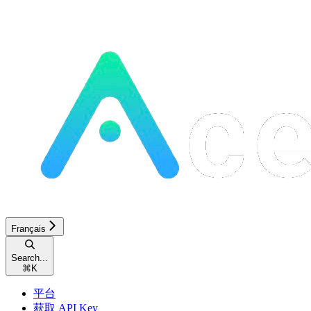
Français
Search...
⌘
K
平台
获取 API Key