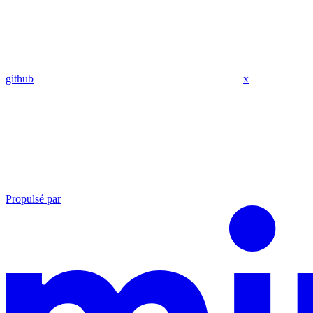
github
x
Propulsé par