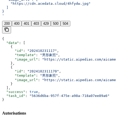
    "https://cdn.acedata.cloud/4hfydw.jpg"
  ]
}
'
200
400
401
403
429
500
504
{
  "data"
: [
    {
      "id"
: 
"202410231117"
,
      "template"
: 
"男形象照"
,
      "image_url"
: 
"https://static.aipedias.com/aicamer
    },
    {
      "id"
: 
"2024102311170"
,
      "template"
: 
"男形象照"
,
      "image_url"
: 
"https://static.aipedias.com/aicamer
    }
  ],
  "success"
: 
true
,
  "task_id"
: 
"5636d6ba-957f-475e-a98a-718a07ee89a6"
}
Autorisations