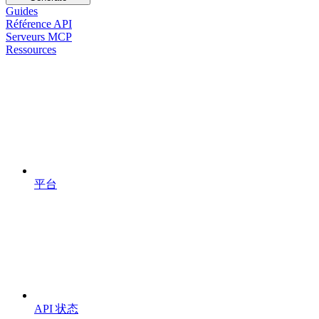
Guides
Référence API
Serveurs MCP
Ressources
平台
API 状态