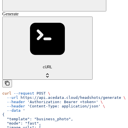
Generate
cURL
curl
 --request
 POST
 \
  --url
 https://api.acedata.cloud/headshots/generate
 \
  --header
 'Authorization: Bearer <token>'
 \
  --header
 'Content-Type: application/json'
 \
  --data
 '
{
  "template": "business_photo",
  "mode": "fast",
  "image_urls": [