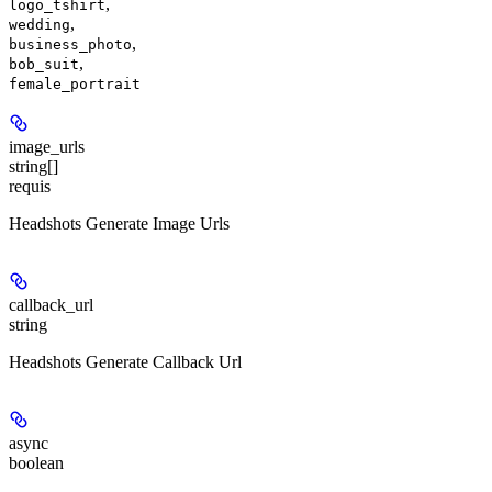
,
logo_tshirt
,
wedding
,
business_photo
,
bob_suit
female_portrait
image_urls
string[]
requis
Headshots Generate Image Urls
callback_url
string
Headshots Generate Callback Url
async
boolean