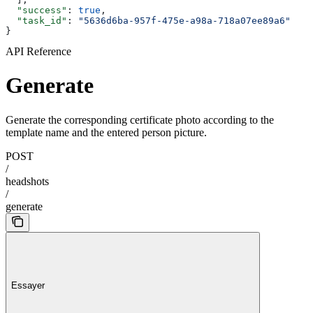
  "success"
: 
true
,
  "task_id"
: 
"5636d6ba-957f-475e-a98a-718a07ee89a6"
}
API Reference
Generate
Generate the corresponding certificate photo according to the
template name and the entered person picture.
POST
/
headshots
/
generate
Essayer