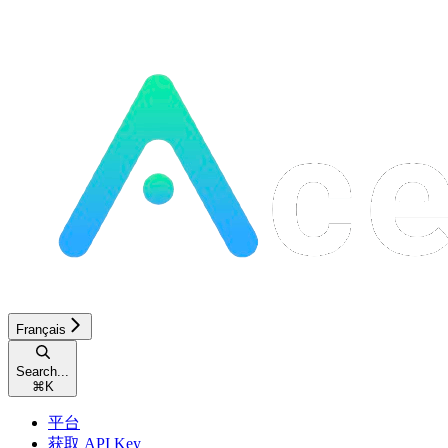
Français
Search...
⌘
K
平台
获取 API Key