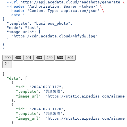
  --url
 https://api.acedata.cloud/headshots/generate
 \
  --header
 'Authorization: Bearer <token>'
 \
  --header
 'Content-Type: application/json'
 \
  --data
 '
{
  "template": "business_photo",
  "mode": "fast",
  "image_urls": [
    "https://cdn.acedata.cloud/4hfydw.jpg"
  ]
}
'
200
400
401
403
429
500
504
{
  "data"
: [
    {
      "id"
: 
"202410231117"
,
      "template"
: 
"男形象照"
,
      "image_url"
: 
"https://static.aipedias.com/aicamer
    },
    {
      "id"
: 
"2024102311170"
,
      "template"
: 
"男形象照"
,
      "image_url"
: 
"https://static.aipedias.com/aicamer
    }
  ],