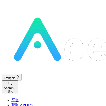
Français
Search...
⌘
K
平台
获取 API Key