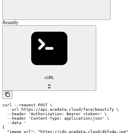
Beautify
cURL
curl --request POST \

  --url https://api.acedata.cloud/face/beautify \

  --header 'Authorization: Bearer <token>' \

  --header 'Content-Type: application/json' \

  --data '

{

  "image_url": "https://cdn.acedata.cloud/4hfydw.jpg"
