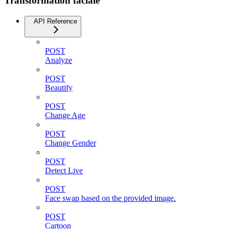
Transformation faciale
API Reference
POST
Analyze
POST
Beautify
POST
Change Age
POST
Change Gender
POST
Detect Live
POST
Face swap based on the provided image.
POST
Cartoon