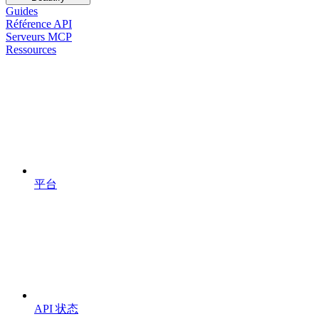
Guides
Référence API
Serveurs MCP
Ressources
平台
API 状态