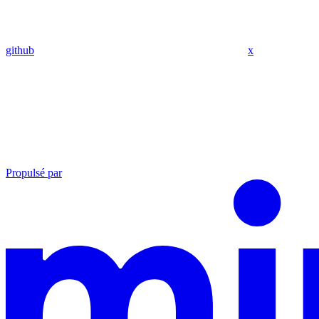
github
x
Propulsé par