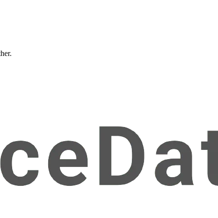
ther.