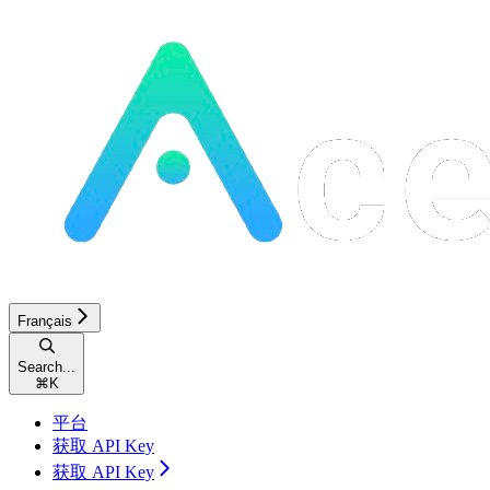
Français
Search...
⌘
K
平台
获取 API Key
获取 API Key