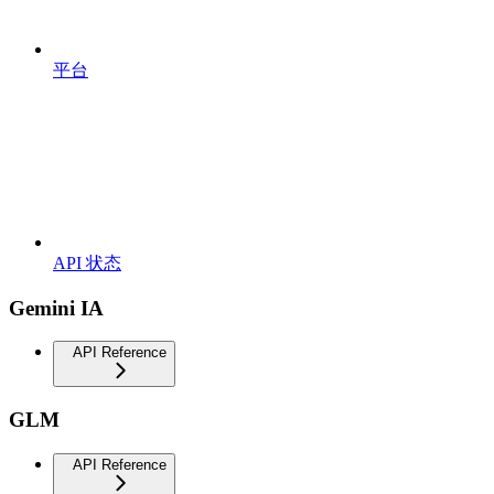
平台
API 状态
Gemini IA
API Reference
GLM
API Reference