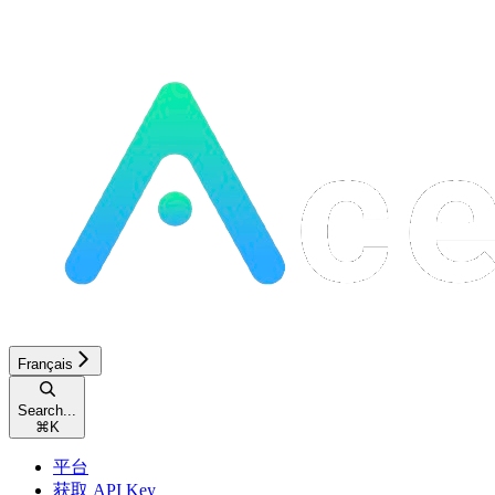
Français
Search...
⌘
K
平台
获取 API Key