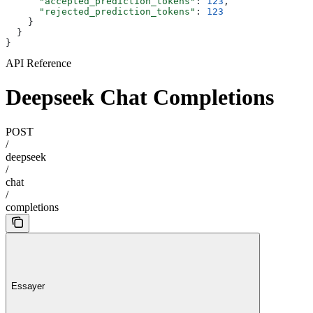
      "accepted_prediction_tokens"
: 
123
,
      "rejected_prediction_tokens"
: 
123
    }
  }
}
API Reference
Deepseek Chat Completions
POST
/
deepseek
/
chat
/
completions
Essayer