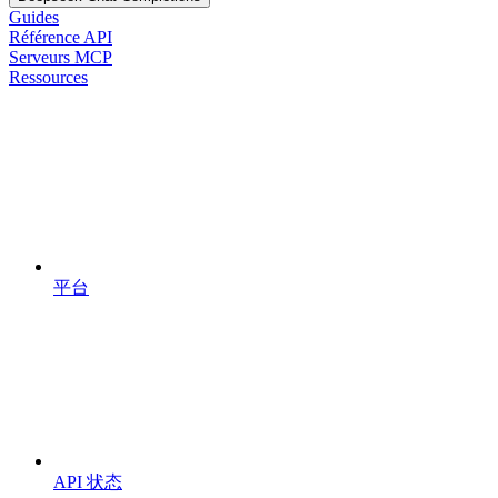
Guides
Référence API
Serveurs MCP
Ressources
平台
API 状态