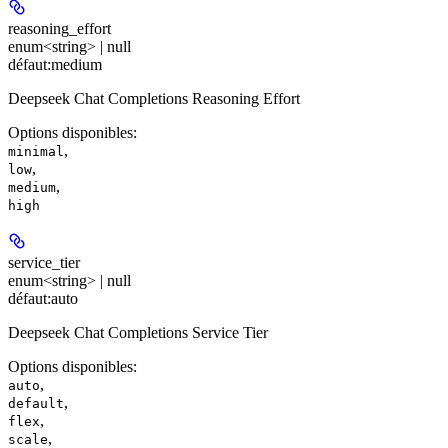
reasoning_effort
enum<string> | null
défaut:
medium
Deepseek Chat Completions Reasoning Effort
Options disponibles
:
,
minimal
,
low
,
medium
high
service_tier
enum<string> | null
défaut:
auto
Deepseek Chat Completions Service Tier
Options disponibles
:
,
auto
,
default
,
flex
,
scale