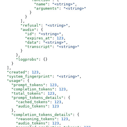
              "name"
: 
"<string>"
,
              "arguments"
: 
"<string>"
            }
          }
        ],
        "refusal"
: 
"<string>"
,
        "audio"
: {
          "id"
: 
"<string>"
,
          "expires_at"
: 
123
,
          "data"
: 
"<string>"
,
          "transcript"
: 
"<string>"
        }
      },
      "logprobs"
: {}
    }
  ],
  "created"
: 
123
,
  "system_fingerprint"
: 
"<string>"
,
  "usage"
: {
    "prompt_tokens"
: 
123
,
    "completion_tokens"
: 
123
,
    "total_tokens"
: 
123
,
    "prompt_tokens_details"
: {
      "cached_tokens"
: 
123
,
      "audio_tokens"
: 
123
    },
    "completion_tokens_details"
: {
      "reasoning_tokens"
: 
123
,
      "audio_tokens"
: 
123
,