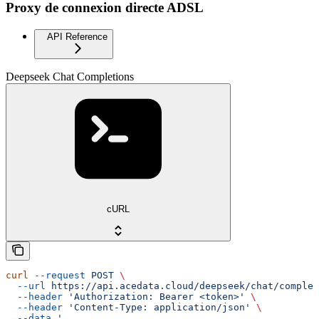
Proxy de connexion directe ADSL
API Reference
Deepseek Chat Completions
cURL
curl
 --request
 POST
 \
  --url
 https://api.acedata.cloud/deepseek/chat/complet
  --header
 'Authorization: Bearer <token>'
 \
  --header
 'Content-Type: application/json'
 \
  --data
 '