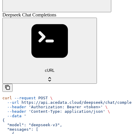
Deepseek Chat Completions
cURL
curl
 --request
 POST
 \
  --url
 https://api.acedata.cloud/deepseek/chat/complet
  --header
 'Authorization: Bearer <token>'
 \
  --header
 'Content-Type: application/json'
 \
  --data
 '
{
  "model": "deepseek-v3",
  "messages": [
    {