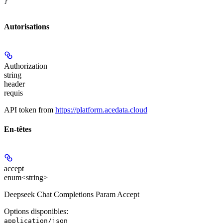
}
Autorisations
Authorization
string
header
requis
API token from
https://platform.acedata.cloud
En-têtes
accept
enum<string>
Deepseek Chat Completions Param Accept
Options disponibles
:
application/json