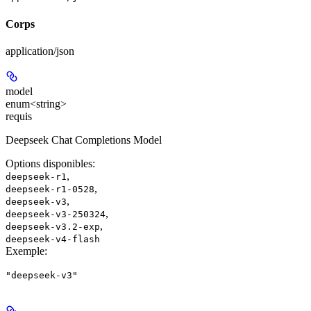
Corps
application/json
model
enum<string>
requis
Deepseek Chat Completions Model
Options disponibles
:
,
deepseek-r1
,
deepseek-r1-0528
,
deepseek-v3
,
deepseek-v3-250324
,
deepseek-v3.2-exp
deepseek-v4-flash
Exemple
:
"deepseek-v3"