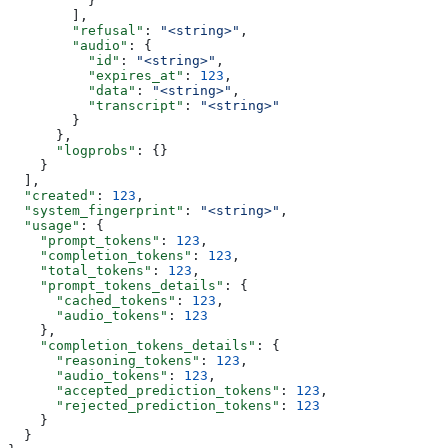
          }
        ],
        "refusal"
: 
"<string>"
,
        "audio"
: {
          "id"
: 
"<string>"
,
          "expires_at"
: 
123
,
          "data"
: 
"<string>"
,
          "transcript"
: 
"<string>"
        }
      },
      "logprobs"
: {}
    }
  ],
  "created"
: 
123
,
  "system_fingerprint"
: 
"<string>"
,
  "usage"
: {
    "prompt_tokens"
: 
123
,
    "completion_tokens"
: 
123
,
    "total_tokens"
: 
123
,
    "prompt_tokens_details"
: {
      "cached_tokens"
: 
123
,
      "audio_tokens"
: 
123
    },
    "completion_tokens_details"
: {
      "reasoning_tokens"
: 
123
,
      "audio_tokens"
: 
123
,
      "accepted_prediction_tokens"
: 
123
,
      "rejected_prediction_tokens"
: 
123
    }
  }