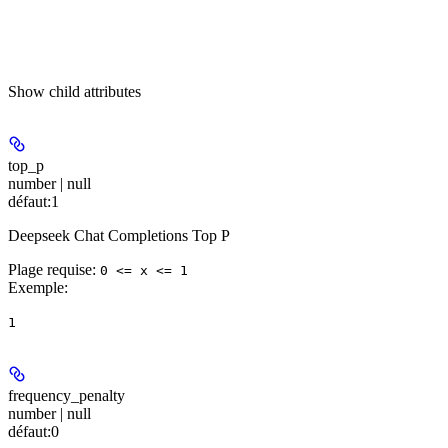
Show
child attributes
top_p
number | null
défaut:
1
Deepseek Chat Completions Top P
Plage requise
:
0 <= x <= 1
Exemple
:
1
frequency_penalty
number | null
défaut:
0