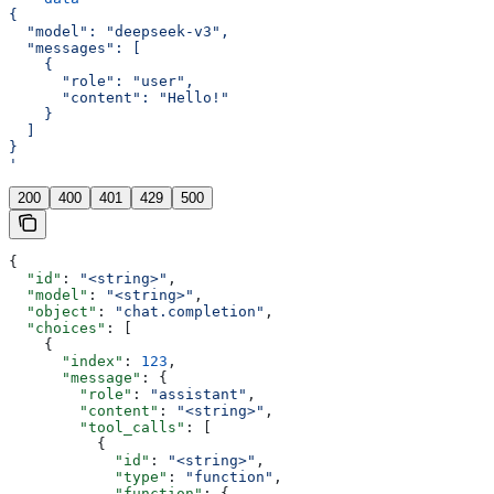
{
  "model": "deepseek-v3",
  "messages": [
    {
      "role": "user",
      "content": "Hello!"
    }
  ]
}
'
200
400
401
429
500
{
  "id"
: 
"<string>"
,
  "model"
: 
"<string>"
,
  "object"
: 
"chat.completion"
,
  "choices"
: [
    {
      "index"
: 
123
,
      "message"
: {
        "role"
: 
"assistant"
,
        "content"
: 
"<string>"
,
        "tool_calls"
: [
          {
            "id"
: 
"<string>"
,
            "type"
: 
"function"
,
            "function"
: {