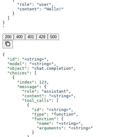
      "role": "user",
      "content": "Hello!"
    }
  ]
}
'
200
400
401
429
500
{
  "id"
: 
"<string>"
,
  "model"
: 
"<string>"
,
  "object"
: 
"chat.completion"
,
  "choices"
: [
    {
      "index"
: 
123
,
      "message"
: {
        "role"
: 
"assistant"
,
        "content"
: 
"<string>"
,
        "tool_calls"
: [
          {
            "id"
: 
"<string>"
,
            "type"
: 
"function"
,
            "function"
: {
              "name"
: 
"<string>"
,
              "arguments"
: 
"<string>"
            }