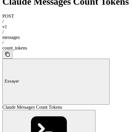
Claude Messages Count Tokens
POST
/
v1
/
messages
/
count_tokens
Essayer
Claude Messages Count Tokens