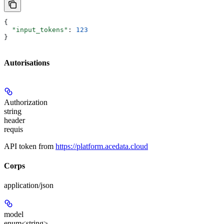
{
  "input_tokens"
: 
123
}
Autorisations
Authorization
string
header
requis
API token from
https://platform.acedata.cloud
Corps
application/json
model
enum<string>