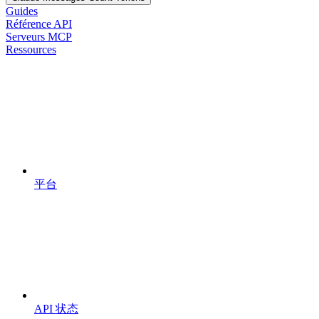
Guides
Référence API
Serveurs MCP
Ressources
平台
API 状态