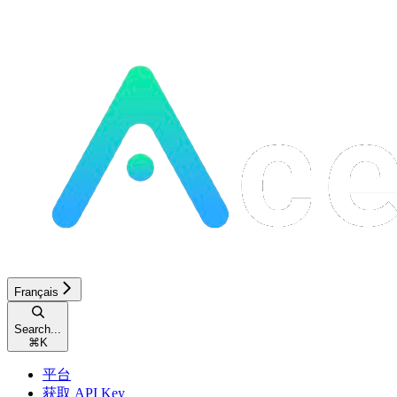
Français
Search...
⌘
K
平台
获取 API Key