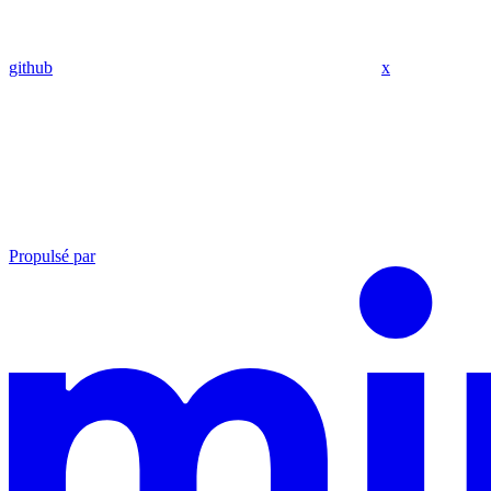
github
x
Propulsé par