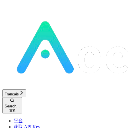
Français
Search...
⌘
K
平台
获取 API Key