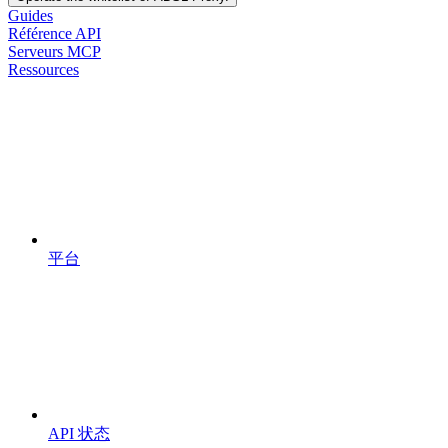
Guides
Référence API
Serveurs MCP
Ressources
平台
API 状态