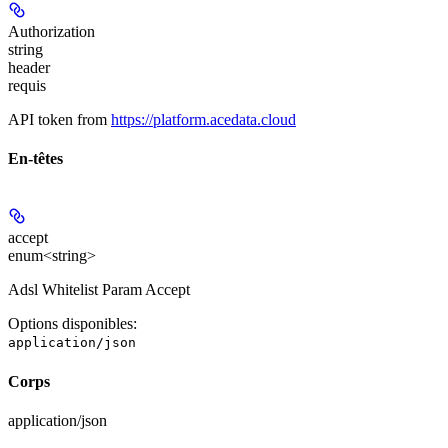
Authorization
string
header
requis
API token from
https://platform.acedata.cloud
En-têtes
accept
enum<string>
Adsl Whitelist Param Accept
Options disponibles
:
application/json
Corps
application/json