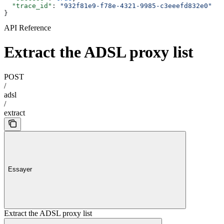
  "trace_id"
: 
"932f81e9-f78e-4321-9985-c3eeefd832e0"
}
API Reference
Extract the ADSL proxy list
POST
/
adsl
/
extract
Essayer
Extract the ADSL proxy list