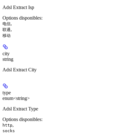
Adsl Extract Isp
Options disponibles
:
,
电信
,
联通
移动
city
string
Adsl Extract City
type
enum<string>
Adsl Extract Type
Options disponibles
:
,
http
socks