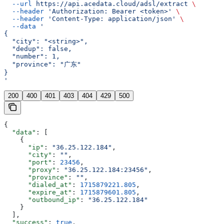
  --url
 https://api.acedata.cloud/adsl/extract
 \
  --header
 'Authorization: Bearer <token>'
 \
  --header
 'Content-Type: application/json'
 \
  --data
 '
{
  "city": "<string>",
  "dedup": false,
  "number": 1,
  "province": "广东"
}
'
200
400
401
403
404
429
500
{
  "data"
: [
    {
      "ip"
: 
"36.25.122.184"
,
      "city"
: 
""
,
      "port"
: 
23456
,
      "proxy"
: 
"36.25.122.184:23456"
,
      "province"
: 
""
,
      "dialed_at"
: 
1715879221.805
,
      "expire_at"
: 
1715879601.805
,
      "outbound_ip"
: 
"36.25.122.184"
    }
  ],
  "success"
: 
true
,