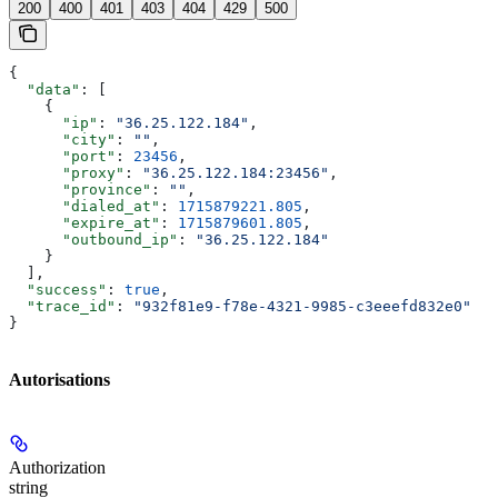
200
400
401
403
404
429
500
{
  "data"
: [
    {
      "ip"
: 
"36.25.122.184"
,
      "city"
: 
""
,
      "port"
: 
23456
,
      "proxy"
: 
"36.25.122.184:23456"
,
      "province"
: 
""
,
      "dialed_at"
: 
1715879221.805
,
      "expire_at"
: 
1715879601.805
,
      "outbound_ip"
: 
"36.25.122.184"
    }
  ],
  "success"
: 
true
,
  "trace_id"
: 
"932f81e9-f78e-4321-9985-c3eeefd832e0"
}
Autorisations
Authorization
string