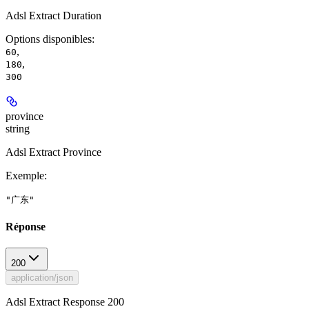
Adsl Extract Duration
Options disponibles
:
,
60
,
180
300
province
string
Adsl Extract Province
Exemple
:
"广东"
Réponse
200
application/json
Adsl Extract Response 200