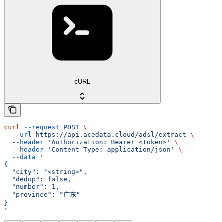
cURL
curl
 --request
 POST
 \
  --url
 https://api.acedata.cloud/adsl/extract
 \
  --header
 'Authorization: Bearer <token>'
 \
  --header
 'Content-Type: application/json'
 \
  --data
 '
{
  "city": "<string>",
  "dedup": false,
  "number": 1,
  "province": "广东"
}
'