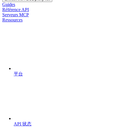
Guides
Référence API
Serveurs MCP
Ressources
平台
API 状态