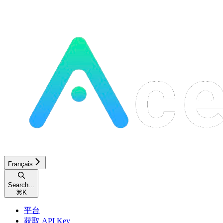
Français
Search...
⌘
K
平台
获取 API Key