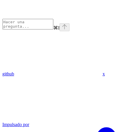
⌘
I
github
x
Impulsado por