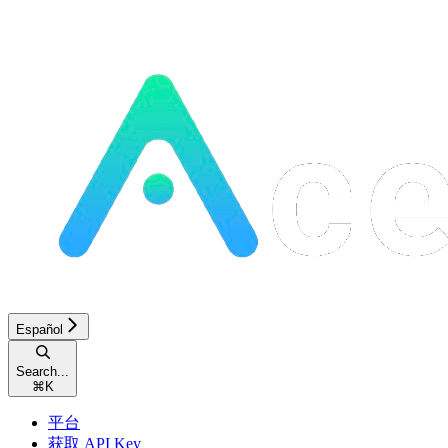
Español
Search...
⌘
K
平台
获取 API Key