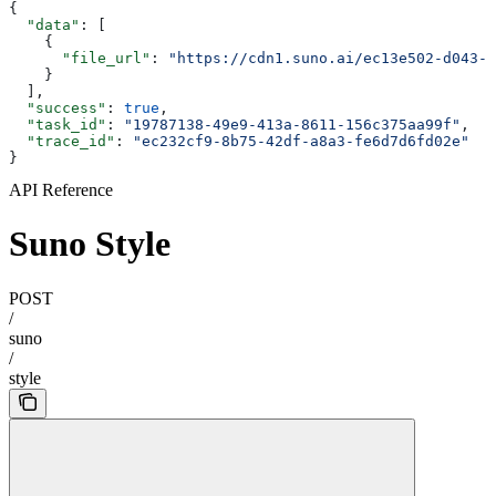
{
  "data"
: [
    {
      "file_url"
: 
"https://cdn1.suno.ai/ec13e502-d043-4
    }
  ],
  "success"
: 
true
,
  "task_id"
: 
"19787138-49e9-413a-8611-156c375aa99f"
,
  "trace_id"
: 
"ec232cf9-8b75-42df-a8a3-fe6d7d6fd02e"
}
API Reference
Suno Style
POST
/
suno
/
style