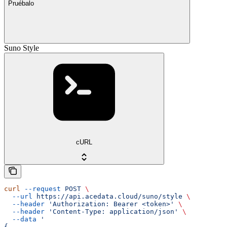
Pruébalo
Suno Style
cURL
curl
 --request
 POST
 \
  --url
 https://api.acedata.cloud/suno/style
 \
  --header
 'Authorization: Bearer <token>'
 \
  --header
 'Content-Type: application/json'
 \
  --data
 '
{