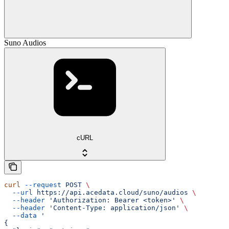
Suno Audios
cURL
curl
 --request
 POST
 \
  --url
 https://api.acedata.cloud/suno/audios
 \
  --header
 'Authorization: Bearer <token>'
 \
  --header
 'Content-Type: application/json'
 \
  --data
 '
{