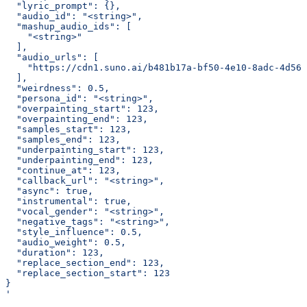
  "lyric_prompt": {},
  "audio_id": "<string>",
  "mashup_audio_ids": [
    "<string>"
  ],
  "audio_urls": [
    "https://cdn1.suno.ai/b481b17a-bf50-4e10-8adc-4d563
  ],
  "weirdness": 0.5,
  "persona_id": "<string>",
  "overpainting_start": 123,
  "overpainting_end": 123,
  "samples_start": 123,
  "samples_end": 123,
  "underpainting_start": 123,
  "underpainting_end": 123,
  "continue_at": 123,
  "callback_url": "<string>",
  "async": true,
  "instrumental": true,
  "vocal_gender": "<string>",
  "negative_tags": "<string>",
  "style_influence": 0.5,
  "audio_weight": 0.5,
  "duration": 123,
  "replace_section_end": 123,
  "replace_section_start": 123
}
'