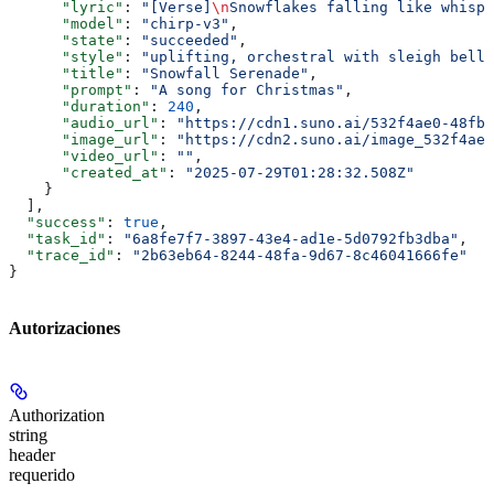
      "lyric"
: 
"[Verse]
\n
Snowflakes falling like whispe
      "model"
: 
"chirp-v3"
,
      "state"
: 
"succeeded"
,
      "style"
: 
"uplifting, orchestral with sleigh bells
      "title"
: 
"Snowfall Serenade"
,
      "prompt"
: 
"A song for Christmas"
,
      "duration"
: 
240
,
      "audio_url"
: 
"https://cdn1.suno.ai/532f4ae0-48fb-
      "image_url"
: 
"https://cdn2.suno.ai/image_532f4ae0
      "video_url"
: 
""
,
      "created_at"
: 
"2025-07-29T01:28:32.508Z"
    }
  ],
  "success"
: 
true
,
  "task_id"
: 
"6a8fe7f7-3897-43e4-ad1e-5d0792fb3dba"
,
  "trace_id"
: 
"2b63eb64-8244-48fa-9d67-8c46041666fe"
}
Autorizaciones
Authorization
string
header
requerido