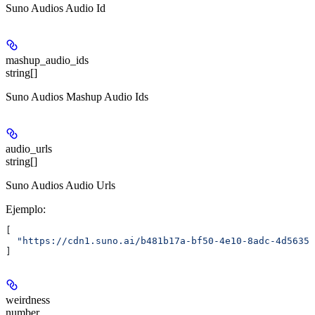
Suno Audios Audio Id
mashup_audio_ids
string[]
Suno Audios Mashup Audio Ids
audio_urls
string[]
Suno Audios Audio Urls
Ejemplo
:
[
  "https://cdn1.suno.ai/b481b17a-bf50-4e10-8adc-4d56350
]
weirdness
number