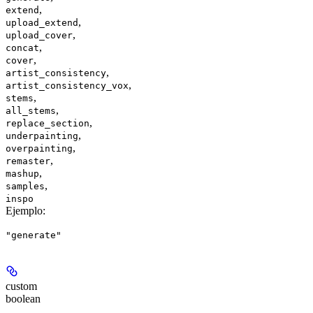
,
extend
,
upload_extend
,
upload_cover
,
concat
,
cover
,
artist_consistency
,
artist_consistency_vox
,
stems
,
all_stems
,
replace_section
,
underpainting
,
overpainting
,
remaster
,
mashup
,
samples
inspo
Ejemplo
:
"generate"
custom
boolean