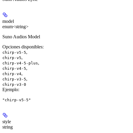
model
enum<string>
Suno Audios Model
Opciones disponibles
:
,
chirp-v5-5
,
chirp-v5
,
chirp-v4-5-plus
,
chirp-v4-5
,
chirp-v4
,
chirp-v3-5
chirp-v3-0
Ejemplo
:
"chirp-v5-5"
style
string