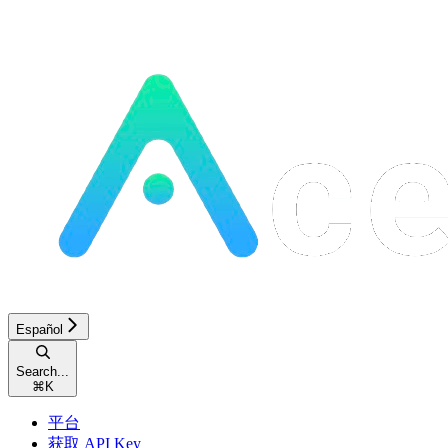
Español
Search...
⌘
K
平台
获取 API Key