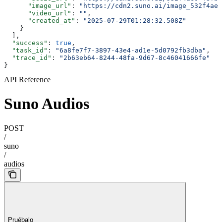
      "image_url"
: 
"https://cdn2.suno.ai/image_532f4ae0
      "video_url"
: 
""
,
      "created_at"
: 
"2025-07-29T01:28:32.508Z"
    }
  ],
  "success"
: 
true
,
  "task_id"
: 
"6a8fe7f7-3897-43e4-ad1e-5d0792fb3dba"
,
  "trace_id"
: 
"2b63eb64-8244-48fa-9d67-8c46041666fe"
}
API Reference
Suno Audios
POST
/
suno
/
audios
Pruébalo