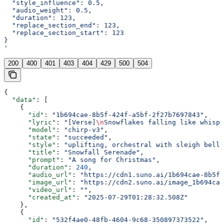
  "style_influence": 0.5,
  "audio_weight": 0.5,
  "duration": 123,
  "replace_section_end": 123,
  "replace_section_start": 123
}
'
200
400
401
403
404
429
500
504
{
  "data"
: [
    {
      "id"
: 
"1b694cae-8b5f-424f-a5bf-2f27b7697843"
,
      "lyric"
: 
"[Verse]
\n
Snowflakes falling like whispe
      "model"
: 
"chirp-v3"
,
      "state"
: 
"succeeded"
,
      "style"
: 
"uplifting, orchestral with sleigh bells
      "title"
: 
"Snowfall Serenade"
,
      "prompt"
: 
"A song for Christmas"
,
      "duration"
: 
240
,
      "audio_url"
: 
"https://cdn1.suno.ai/1b694cae-8b5f-
      "image_url"
: 
"https://cdn2.suno.ai/image_1b694cae
      "video_url"
: 
""
,
      "created_at"
: 
"2025-07-29T01:28:32.508Z"
    },
    {
      "id"
: 
"532f4ae0-48fb-4604-9c68-350897373522"
,