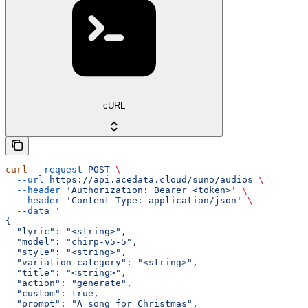
cURL
curl
 --request
 POST
 \
  --url
 https://api.acedata.cloud/suno/audios
 \
  --header
 'Authorization: Bearer <token>'
 \
  --header
 'Content-Type: application/json'
 \
  --data
 '
{
  "lyric": "<string>",
  "model": "chirp-v5-5",
  "style": "<string>",
  "variation_category": "<string>",
  "title": "<string>",
  "action": "generate",
  "custom": true,
  "prompt": "A song for Christmas",