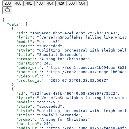
200
400
401
403
404
429
500
504
{
  "data"
: [
    {
      "id"
: 
"1b694cae-8b5f-424f-a5bf-2f27b7697843"
,
      "lyric"
: 
"[Verse]
\n
Snowflakes falling like whispe
      "model"
: 
"chirp-v3"
,
      "state"
: 
"succeeded"
,
      "style"
: 
"uplifting, orchestral with sleigh bells
      "title"
: 
"Snowfall Serenade"
,
      "prompt"
: 
"A song for Christmas"
,
      "duration"
: 
240
,
      "audio_url"
: 
"https://cdn1.suno.ai/1b694cae-8b5f-
      "image_url"
: 
"https://cdn2.suno.ai/image_1b694cae
      "video_url"
: 
""
,
      "created_at"
: 
"2025-07-29T01:28:32.508Z"
    },
    {
      "id"
: 
"532f4ae0-48fb-4604-9c68-350897373522"
,
      "lyric"
: 
"[Verse]
\n
Snowflakes falling like whispe
      "model"
: 
"chirp-v3"
,
      "state"
: 
"succeeded"
,
      "style"
: 
"uplifting, orchestral with sleigh bells
      "title"
: 
"Snowfall Serenade"
,
      "prompt"
: 
"A song for Christmas"
,
      "duration"
: 
240
,
      "audio_url"
: 
"https://cdn1.suno.ai/532f4ae0-48fb-