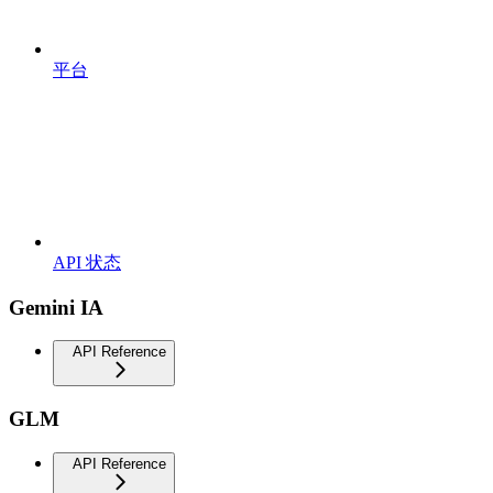
平台
API 状态
Gemini IA
API Reference
GLM
API Reference