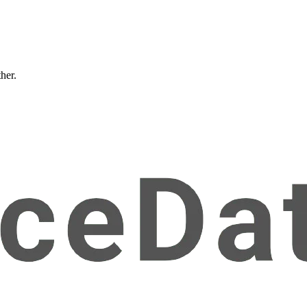
ther.