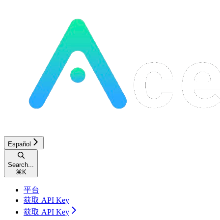
Español
Search...
⌘
K
平台
获取 API Key
获取 API Key