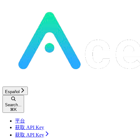
Español
Search...
⌘
K
平台
获取 API Key
获取 API Key