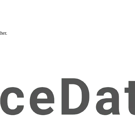
ther.