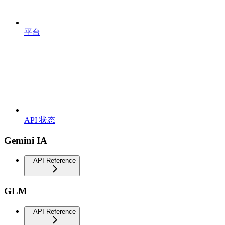
平台
API 状态
Gemini IA
API Reference
GLM
API Reference