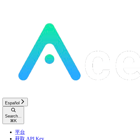
Español
Search...
⌘
K
平台
获取 API Key