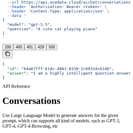
  --url
 https://api.acedata.cloud/aichat/conversations
 
  --header
 'Authorization: Bearer <token>'
 \
  --header
 'Content-Type: application/json'
 \
  --data
 '
{
  "model": "gpt-5.5",
  "question": "A cute cat playing piano"
}
'
200
400
401
429
500
{
  "id"
: 
"64a67fff-61dc-4801-8339-2c69334c61d6"
,
  "answer"
: 
"I am a highly intelligent question answeri
}
API Reference
Conversations
Use Large Language Model to generate answers for the given
prompt, which can supports all kind of models, such as GPT-3,
GPT-4, GPT-4-Browsing, etc