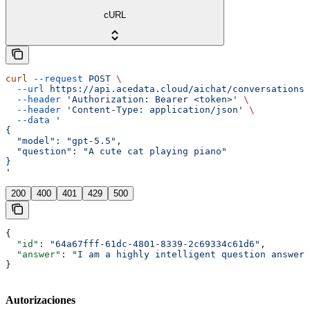
cURL
curl
 --request
 POST
 \
  --url
 https://api.acedata.cloud/aichat/conversations
 
  --header
 'Authorization: Bearer <token>'
 \
  --header
 'Content-Type: application/json'
 \
  --data
 '
{
  "model": "gpt-5.5",
  "question": "A cute cat playing piano"
}
'
200
400
401
429
500
{
  "id"
: 
"64a67fff-61dc-4801-8339-2c69334c61d6"
,
  "answer"
: 
"I am a highly intelligent question answeri
}
Autorizaciones