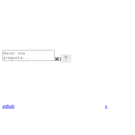
⌘
I
github
x