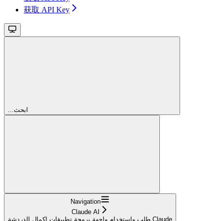
获取 API Key
...ابحث
Navigation
Claude AI
طلب واستخدام واجهة برمجة تطبيقات إكمال الدردشة Claude