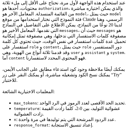
عند استخدام هذه الواجهة لأول مرة، نحتاج على الأقل إلى ملء ثلاثة
، والذي يمكن اختياره مباشرة
محتويات، أحدها هو
authorization
، حيث يمثل
من القائمة المنسدلة. المعامل الآخر هو
model
model
فئة النموذج التي نختار استخدامها من موقع Claude الرسمي، وهنا
لدينا 20 نوعًا من النماذج، يمكن الاطلاع على التفاصيل في النماذج
هو
، حيث أن
التي نقدمها. المعامل الأخير هو
messages
messages
مصفوفة كلمات الاستفسار التي ندخلها، وهي مصفوفة تمثل إمكانية
تحميل عدة كلمات استفسار في نفس الوقت، حيث تحتوي كل كلمة
دور المستفسر،
، حيث يمثل
و
استفسار على
role
content
role
.
و
و
وقد قدمنا ثلاثة أنواع من الهوية، وهي
user
assistant
system
فهو المحتوى المحدد لاستفسارنا.
أما
content
يمكنك أيضًا ملاحظة وجود كود استدعاء مطابق على الجانب الأيمن،
يمكنك نسخ الكود وتشغيله مباشرة، أو يمكنك النقر على زر “Try”
للاختبار.
المعلمات الاختيارية الشائعة:
: تحديد الحد الأقصى لعدد الرموز في الرد الواحد.
max_tokens
: عشوائية التوليد، بين 0-2، كلما زادت القيمة
temperature
زادت العشوائية.
: عدد الردود المرشحة التي يتم توليدها في مرة واحدة.
n
: إعداد تنسيق الاستجابة.
response_format