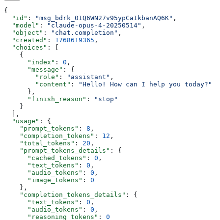
{
  "id"
: 
"msg_bdrk_01Q6WN27v95ypCa1kbanAQ6K"
,
  "model"
: 
"claude-opus-4-20250514"
,
  "object"
: 
"chat.completion"
,
  "created"
: 
1768619365
,
  "choices"
: [
    {
      "index"
: 
0
,
      "message"
: {
        "role"
: 
"assistant"
,
        "content"
: 
"Hello! How can I help you today?"
      },
      "finish_reason"
: 
"stop"
    }
  ],
  "usage"
: {
    "prompt_tokens"
: 
8
,
    "completion_tokens"
: 
12
,
    "total_tokens"
: 
20
,
    "prompt_tokens_details"
: {
      "cached_tokens"
: 
0
,
      "text_tokens"
: 
0
,
      "audio_tokens"
: 
0
,
      "image_tokens"
: 
0
    },
    "completion_tokens_details"
: {
      "text_tokens"
: 
0
,
      "audio_tokens"
: 
0
,
      "reasoning_tokens"
: 
0