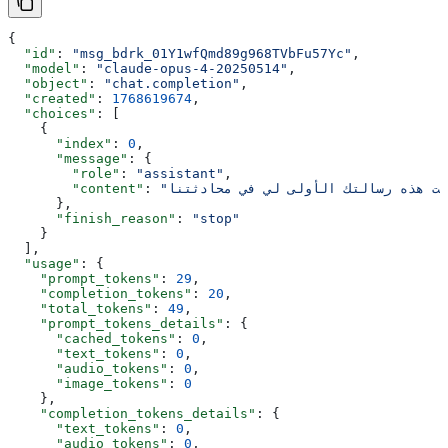
{
  "id"
: 
"msg_bdrk_01Y1wfQmd89g968TVbFu57Yc"
,
  "model"
: 
"claude-opus-4-20250514"
,
  "object"
: 
"chat.completion"
,
  "created"
: 
1768619674
,
  "choices"
: [
    {
      "index"
: 
0
,
      "message"
: {
        "role"
: 
"assistant"
,
        "content"
: 
      },
      "finish_reason"
: 
"stop"
    }
  ],
  "usage"
: {
    "prompt_tokens"
: 
29
,
    "completion_tokens"
: 
20
,
    "total_tokens"
: 
49
,
    "prompt_tokens_details"
: {
      "cached_tokens"
: 
0
,
      "text_tokens"
: 
0
,
      "audio_tokens"
: 
0
,
      "image_tokens"
: 
0
    },
    "completion_tokens_details"
: {
      "text_tokens"
: 
0
,
      "audio_tokens"
: 
0
,