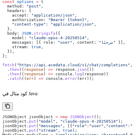
const
 options
 =
 {
  method:
 "post"
,
  headers:
 {
    accept:
 "application/json"
,
    authorization:
 "Bearer {token}"
,
    "content-type"
:
 "application/json"
,
  },
  body:
 JSON
.
stringify
({
    model:
 "claude-opus-4-20250514"
,
 }],
 "مرحبًا"
content:
, 
 "user"
role:
 [{ 
    messages:
    stream:
 true
,
  }),
};
fetch
(
"https://api.acedata.cloud/v1/chat/completions"
, 
  .
then
((
response
) 
=>
 response
.
json
())
  .
then
((
response
) 
=>
 console
.
log
(
response
))
  .
catch
((
err
) 
=>
 console
.
error
(
err
));
كود مثال في Java:
JSONObject
 jsonObject
 =
 new
 JSONObject
();
jsonObject
.
put
(
"model"
, 
"claude-opus-4-20250514"
);
jsonObject
.
put
(
"messages"
, [{
"role"
:
"user"
,
"content"
:
jsonObject
.
put
(
"stream"
, 
true
);
MediaType
 mediaType
 =
 "application/json; charset=utf-8"