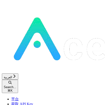
العربية
Search...
⌘
K
平台
获取 API Key