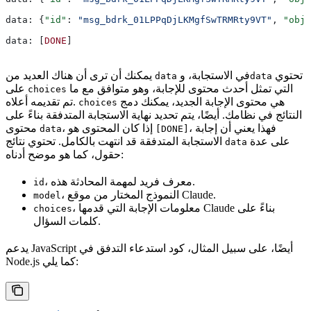
data: {
"id"
: 
"msg_bdrk_01LPPqDjLKMgfSwTRMRty9VT"
, 
"obje
data: [
DONE
]
تحتوي
في الاستجابة، و
يمكنك أن ترى أن هناك العديد من
data
data
التي تمثل أحدث محتوى للإجابة، وهو متوافق مع ما
على
choices
هي محتوى الإجابة الجديد، يمكنك دمج
تم تقديمه أعلاه.
choices
النتائج في نظامك. أيضًا، يتم تحديد نهاية الاستجابة المتدفقة بناءً على
، فهذا يعني أن إجابة
، إذا كان المحتوى هو
محتوى
data
[DONE]
على عدة
الاستجابة المتدفقة قد انتهت بالكامل. تحتوي نتائج
data
حقول، كما هو موضح أدناه:
، معرف فريد لمهمة المحادثة هذه.
id
، النموذج المختار من موقع Claude.
model
، معلومات الإجابة التي قدمها Claude بناءً على
choices
كلمات السؤال.
يدعم JavaScript أيضًا، على سبيل المثال، كود استدعاء التدفق في
Node.js كما يلي: