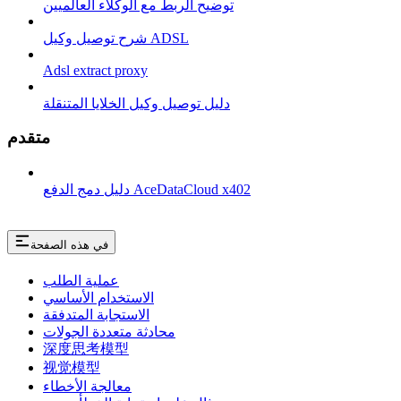
توضيح الربط مع الوكلاء العالميين
شرح توصيل وكيل ADSL
Adsl extract proxy
دليل توصيل وكيل الخلايا المتنقلة
متقدم
دليل دمج الدفع AceDataCloud x402
في هذه الصفحة
عملية الطلب
الاستخدام الأساسي
الاستجابة المتدفقة
محادثة متعددة الجولات
深度思考模型
视觉模型
معالجة الأخطاء