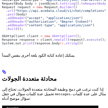
RequestBody
 body
 =
 jsonObject
.
toString
().
toRequestBody
(
Request
 request
 =
 new
 Request.
Builder
()
  .
url
(
"https://api.acedata.cloud/v1/chat/completions"
)
  .
post
(body)
  .
addHeader
(
"accept"
, 
"application/json"
)
  .
addHeader
(
"authorization"
, 
"Bearer {token}"
)
  .
addHeader
(
"content-type"
, 
"application/json"
)
  .
build
();
OkHttpClient
 client
 =
 new
 OkHttpClient
();
Response
 response
 =
 client
.
newCall
(request).
execute
();
System
.
out
.
print
(
response
.
body
!!
.
string
())
يمكنك إعادة كتابة الكود بلغة أخرى بنفس المبدأ.
محادثة متعددة الجولات
إذا كنت ترغب في دمج وظيفة المحادثة متعددة الجولات، تحتاج إلى
، مثال على عدة كلمات
تحميل عدة كلمات سؤال في حقل
messages
سؤال موضح أدناه: