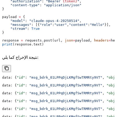
    "authorization"
: 
"Bearer 
{token}
"
,
    "content-type"
: 
"application/json"
}
payload 
=
 {
    "model"
: 
"claude-opus-4-20250514"
,
    "messages"
: [{
"role"
:
"user"
,
"content"
:
"Hello"
}],
    "stream"
: 
True
}
response 
=
 requests.post(url, 
json
=
payload, 
headers
=
hea
print
(response.text)
نتيجة الإخراج كما يلي:
data: {
"id"
: 
"msg_bdrk_01LPPqDjLKMgfSwTRMRty9VT"
, 
"obje
data: {
"id"
: 
"msg_bdrk_01LPPqDjLKMgfSwTRMRty9VT"
, 
"obje
data: {
"id"
: 
"msg_bdrk_01LPPqDjLKMgfSwTRMRty9VT"
, 
"obje
data: {
"id"
: 
"msg_bdrk_01LPPqDjLKMgfSwTRMRty9VT"
, 
"obje
data: {
"id"
: 
"msg_bdrk_01LPPqDjLKMgfSwTRMRty9VT"
, 
"obje
data: {
"id"
: 
"msg_bdrk_01LPPqDjLKMgfSwTRMRty9VT"
, 
"obje