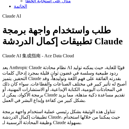
مثال على استجابة الخطأ
الخاتمة
Claude AI
طلب واستخدام واجهة برمجة
تطبيقات إكمال الدردشة Claude
Claude AI 集成指南 - Ace Data Cloud
يعد Anthropic Claude نظام محادثة AI قويًا للغاية، حيث يمكنه توليد
ردود طبيعية وسلسة في غضون ثوانٍ قليلة بمجرد إدخال كلمات
التحفيز. يتميز Claude بقدرته الفائقة على فهم اللغة وتوليدها، وقد
أصبح له تأثير كبير في مختلف الصناعات والقطاعات. سواء كان ذلك
في المحادثات اليومية، الكتابة الإبداعية، أو الاستشارات المهنية، أو
برمجة الأكواد، يمكن لـ Claude تقديم مساعدة ذكية مذهلة، مما يزيد
بشكل كبير من كفاءة وإبداع البشر في العمل.
تتناول هذه الوثيقة بشكل رئيسي عملية استخدام واجهة برمجة
تطبيقات إكمال الدردشة Claude، حيث يمكننا من خلالها استخدام
وظيفة المحادثة الرسمية لـ Claude بسهولة.