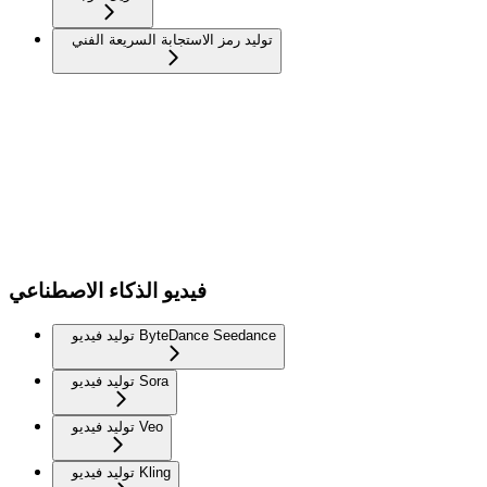
توليد رمز الاستجابة السريعة الفني
فيديو الذكاء الاصطناعي
توليد فيديو ByteDance Seedance
توليد فيديو Sora
توليد فيديو Veo
توليد فيديو Kling