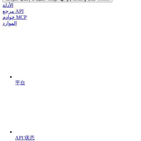
الأدلة
مرجع API
خوادم MCP
الموارد
平台
API 状态