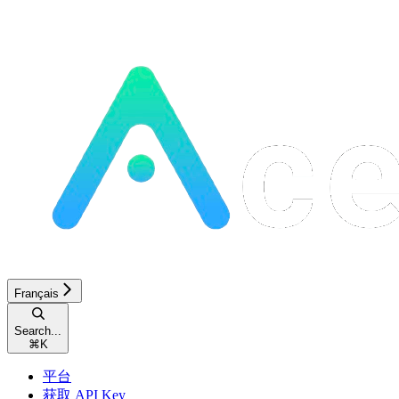
Français
Search...
⌘
K
平台
获取 API Key