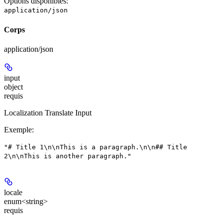
Options disponibles
:
application/json
Corps
application/json
input
object
requis
Localization Translate Input
Exemple
:
"# Title 1\n\nThis is a paragraph.\n\n## Title
2\n\nThis is another paragraph."
locale
enum<string>
requis