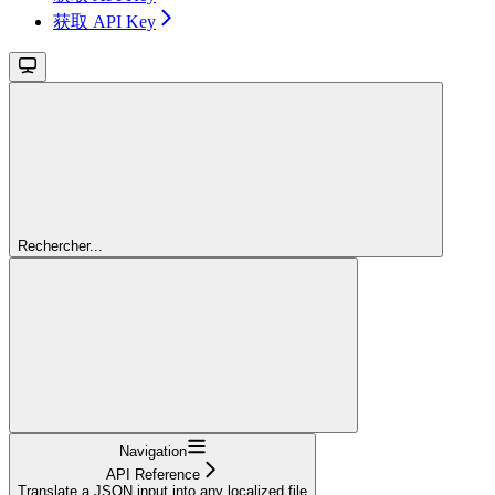
获取 API Key
Rechercher...
Navigation
API Reference
Translate a JSON input into any localized file