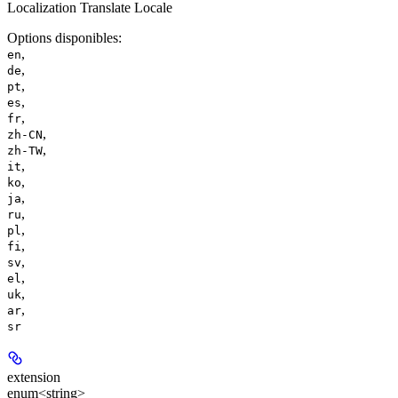
Localization Translate Locale
Options disponibles
:
,
en
,
de
,
pt
,
es
,
fr
,
zh-CN
,
zh-TW
,
it
,
ko
,
ja
,
ru
,
pl
,
fi
,
sv
,
el
,
uk
,
ar
sr
extension
enum<string>