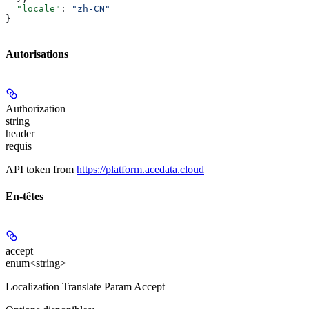
  "locale"
: 
"zh-CN"
}
Autorisations
Authorization
string
header
requis
API token from
https://platform.acedata.cloud
En-têtes
accept
enum<string>
Localization Translate Param Accept