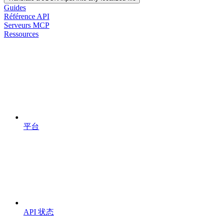
Guides
Référence API
Serveurs MCP
Ressources
平台
API 状态