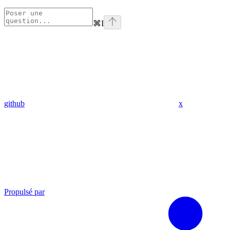
⌘
I
github
x
Propulsé par