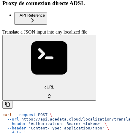
Proxy de connexion directe ADSL
API Reference
Translate a JSON input into any localized file
cURL
curl
 --request
 POST
 \
  --url
 https://api.acedata.cloud/localization/translat
  --header
 'Authorization: Bearer <token>'
 \
  --header
 'Content-Type: application/json'
 \
  --data
 '