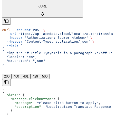
cURL
curl
 --request
 POST
 \
  --url
 https://api.acedata.cloud/localization/translat
  --header
 'Authorization: Bearer <token>'
 \
  --header
 'Content-Type: application/json'
 \
  --data
 '
{
  "input": "# Title 1\n\nThis is a paragraph.\n\n## Tit
  "locale": "en",
  "extension": "json"
}
'
200
400
401
429
500
{
  "data"
: {
    "message.clickButton"
: {
      "message"
: 
"Please click button to apply"
,
      "description"
: 
"Localization Translate Response 2
    }
  },