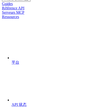
Guides
Référence API
Serveurs MCP
Ressources
平台
API 状态