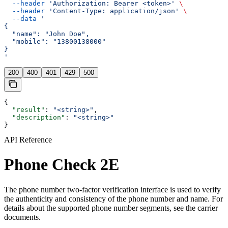
  --header
 'Authorization: Bearer <token>'
 \
  --header
 'Content-Type: application/json'
 \
  --data
 '
{
  "name": "John Doe",
  "mobile": "13800138000"
}
'
200
400
401
429
500
{
  "result"
: 
"<string>"
,
  "description"
: 
"<string>"
}
API Reference
Phone Check 2E
The phone number two-factor verification interface is used to verify
the authenticity and consistency of the phone number and name. For
details about the supported phone number segments, see the carrier
documents.