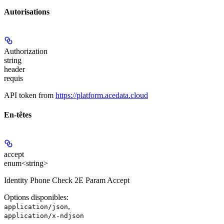
Autorisations
Authorization
string
header
requis
API token from
https://platform.acedata.cloud
En-têtes
accept
enum<string>
Identity Phone Check 2E Param Accept
Options disponibles
:
,
application/json
application/x-ndjson