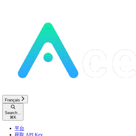
Français
Search...
⌘
K
平台
获取 API Key