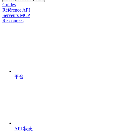
Guides
Référence API
Serveurs MCP
Ressources
平台
API 状态