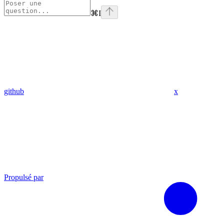
⌘
I
github
x
Propulsé par