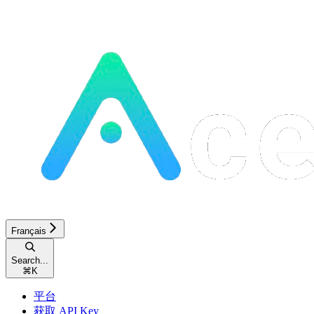
Français
Search...
⌘
K
平台
获取 API Key