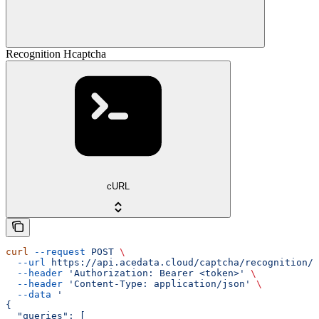
Recognition Hcaptcha
cURL
curl
 --request
 POST
 \
  --url
 https://api.acedata.cloud/captcha/recognition/h
  --header
 'Authorization: Bearer <token>'
 \
  --header
 'Content-Type: application/json'
 \
  --data
 '
{
  "queries": [