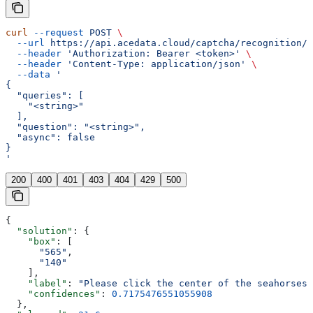
curl
 --request
 POST
 \
  --url
 https://api.acedata.cloud/captcha/recognition/h
  --header
 'Authorization: Bearer <token>'
 \
  --header
 'Content-Type: application/json'
 \
  --data
 '
{
  "queries": [
    "<string>"
  ],
  "question": "<string>",
  "async": false
}
'
200
400
401
403
404
429
500
{
  "solution"
: {
    "box"
: [
      "565"
,
      "140"
    ],
    "label"
: 
"Please click the center of the seahorses 
    "confidences"
: 
0.7175476551055908
  },