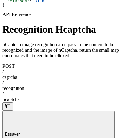
  "elapsed"
: 
31.6
}
API Reference
Recognition Hcaptcha
hCaptcha image recognition ap i, pass in the content to be
recognized and the image of hCaptcha, return the small map
coordinates that need to be clicked.
POST
/
captcha
/
recognition
/
hcaptcha
Essayer