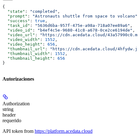
{
  "state"
: 
"completed"
,
  "prompt"
: 
"Astronauts shuttle from space to volcano"
,
  "success"
: 
true
,
  "task_id"
: 
"5636d6ba-957f-475e-a98a-718a07ee89a6"
,
  "video_id"
: 
"b4ef4c5e-9680-41c8-a678-0ce2ce6194de"
,
  "video_url"
: 
"https://cdn.acedata.cloud/43a57990c0.mp
  "video_width"
: 
1552
,
  "video_height"
: 
656
,
  "thumbnail_url"
: 
"https://cdn.acedata.cloud/4hfydw.jp
  "thumbnail_width"
: 
1552
,
  "thumbnail_height"
: 
656
}
Autorizaciones
Authorization
string
header
requerido
API token from
https://platform.acedata.cloud