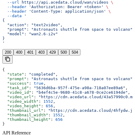
  --url
 https://api.acedata.cloud/wan/videos
 \
  --header
 'Authorization: Bearer <token>'
 \
  --header
 'Content-Type: application/json'
 \
  --data
 '
{
  "action": "text2video",
  "prompt": "Astronauts shuttle from space to volcano",
  "model": "wan2.6-i2v"
}
'
200
400
401
403
429
500
504
{
  "state"
: 
"completed"
,
  "prompt"
: 
"Astronauts shuttle from space to volcano"
,
  "success"
: 
true
,
  "task_id"
: 
"5636d6ba-957f-475e-a98a-718a07ee89a6"
,
  "video_id"
: 
"b4ef4c5e-9680-41c8-a678-0ce2ce6194de"
,
  "video_url"
: 
"https://cdn.acedata.cloud/43a57990c0.mp
  "video_width"
: 
1552
,
  "video_height"
: 
656
,
  "thumbnail_url"
: 
"https://cdn.acedata.cloud/4hfydw.jp
  "thumbnail_width"
: 
1552
,
  "thumbnail_height"
: 
656
}
API Reference