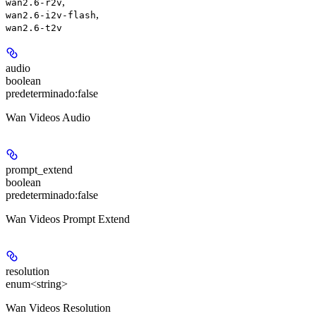
,
wan2.6-r2v
,
wan2.6-i2v-flash
wan2.6-t2v
audio
boolean
predeterminado:
false
Wan Videos Audio
prompt_extend
boolean
predeterminado:
false
Wan Videos Prompt Extend
resolution
enum<string>
Wan Videos Resolution