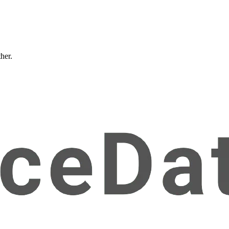
ther.