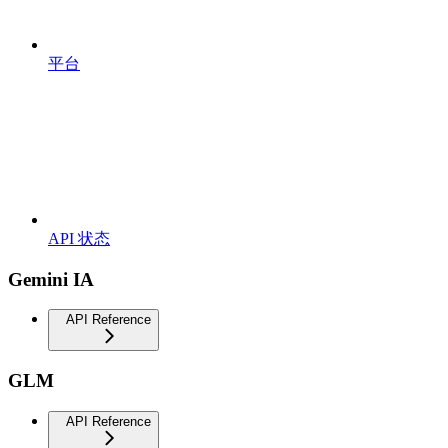
平台
API 状态
Gemini IA
API Reference
GLM
API Reference