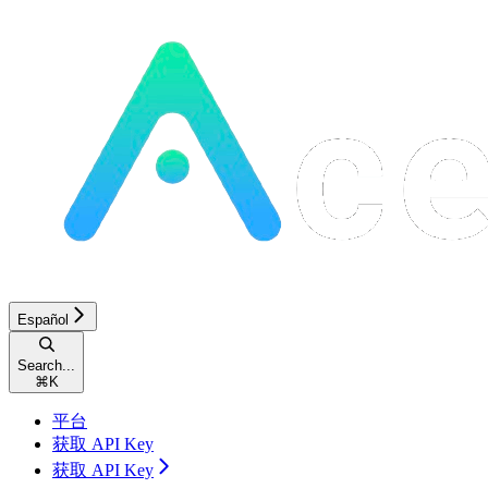
Español
Search...
⌘
K
平台
获取 API Key
获取 API Key