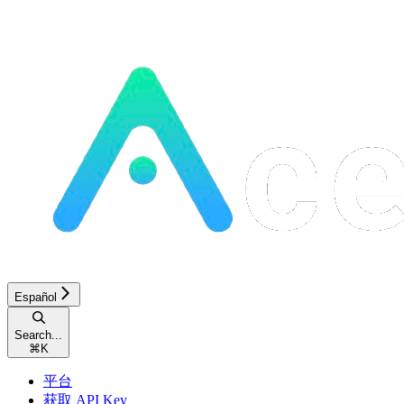
Español
Search...
⌘
K
平台
获取 API Key