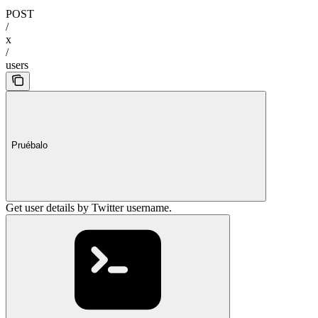
POST
/
x
/
users
Pruébalo
Get user details by Twitter username.