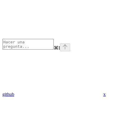
⌘
I
github
x