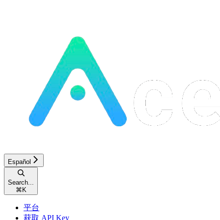
Español
Search...
⌘
K
平台
获取 API Key