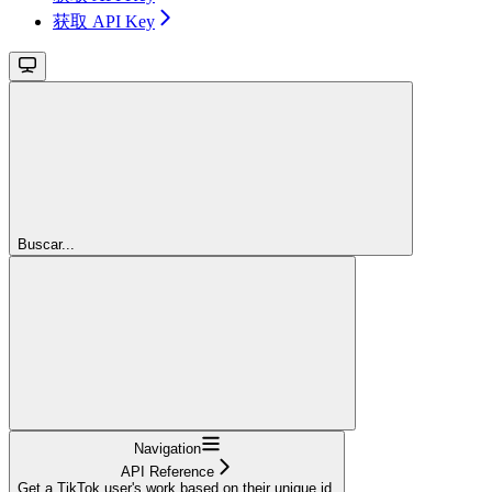
获取 API Key
Buscar...
Navigation
API Reference
Get a TikTok user's work based on their unique id.