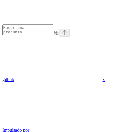
⌘
I
github
x
Impulsado por