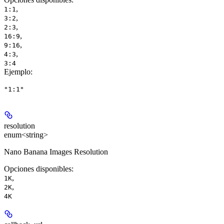
,
1:1
,
3:2
,
2:3
,
16:9
,
9:16
,
4:3
3:4
Ejemplo
:
"1:1"
resolution
enum<string>
Nano Banana Images Resolution
Opciones disponibles
:
,
1K
,
2K
4K