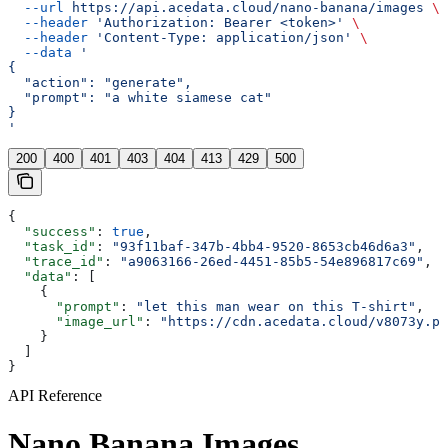
  --url
 https://api.acedata.cloud/nano-banana/images
 \
  --header
 'Authorization: Bearer <token>'
 \
  --header
 'Content-Type: application/json'
 \
  --data
 '
{
  "action": "generate",
  "prompt": "a white siamese cat"
}
'
200
400
401
403
404
413
429
500
{
  "success"
: 
true
,
  "task_id"
: 
"93f11baf-347b-4bb4-9520-8653cb46d6a3"
,
  "trace_id"
: 
"a9063166-26ed-4451-85b5-54e896817c69"
,
  "data"
: [
    {
      "prompt"
: 
"let this man wear on this T-shirt"
,
      "image_url"
: 
"https://cdn.acedata.cloud/v8073y.pn
    }
  ]
}
API Reference
Nano Banana Images