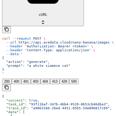
cURL
curl
 --request
 POST
 \
  --url
 https://api.acedata.cloud/nano-banana/images
 \
  --header
 'Authorization: Bearer <token>'
 \
  --header
 'Content-Type: application/json'
 \
  --data
 '
{
  "action": "generate",
  "prompt": "a white siamese cat"
}
'
200
400
401
403
404
413
429
500
{
  "success"
: 
true
,
  "task_id"
: 
"93f11baf-347b-4bb4-9520-8653cb46d6a3"
,
  "trace_id"
: 
"a9063166-26ed-4451-85b5-54e896817c69"
,
  "data"
: [
    {