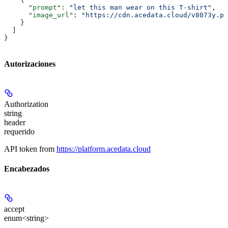
      "prompt"
: 
"let this man wear on this T-shirt"
,
      "image_url"
: 
"https://cdn.acedata.cloud/v8073y.pn
    }
  ]
}
Autorizaciones
Authorization
string
header
requerido
API token from
https://platform.acedata.cloud
Encabezados
accept
enum<string>