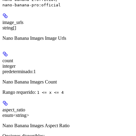
nano-banana-pro:official
image_urls
string[]
Nano Banana Images Image Urls
count
integer
predeterminado:
1
Nano Banana Images Count
Rango requerido
:
1 <= x <= 4
aspect_ratio
enum<string>
Nano Banana Images Aspect Ratio
Opciones disponibles
: