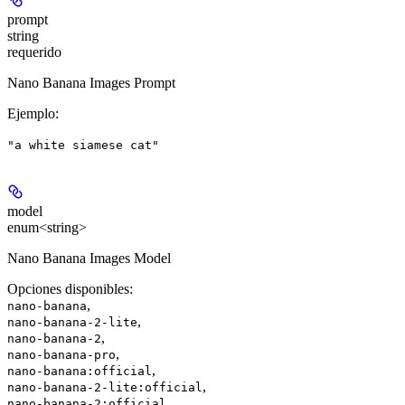
prompt
string
requerido
Nano Banana Images Prompt
Ejemplo
:
"a white siamese cat"
model
enum<string>
Nano Banana Images Model
Opciones disponibles
:
,
nano-banana
,
nano-banana-2-lite
,
nano-banana-2
,
nano-banana-pro
,
nano-banana:official
,
nano-banana-2-lite:official
,
nano-banana-2:official