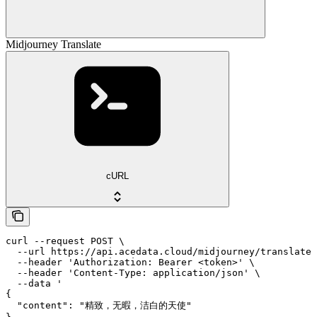
Midjourney Translate
cURL
curl --request POST \

  --url https://api.acedata.cloud/midjourney/translate 
  --header 'Authorization: Bearer <token>' \

  --header 'Content-Type: application/json' \

  --data '

{

  "content": "精致，无暇，洁白的天使"
