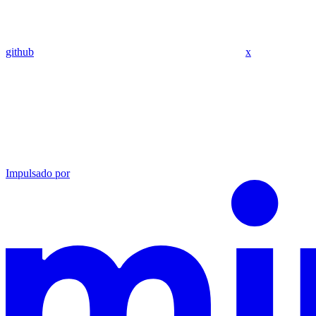
github
x
Impulsado por