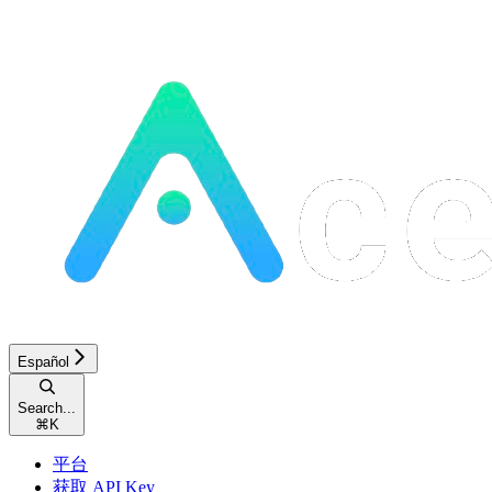
Español
Search...
⌘
K
平台
获取 API Key