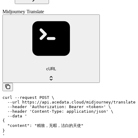
Midjourney Translate
cURL
curl --request POST \

  --url https://api.acedata.cloud/midjourney/translate 
  --header 'Authorization: Bearer <token>' \

  --header 'Content-Type: application/json' \

  --data '

{

  "content": "精致，无暇，洁白的天使"

}

'