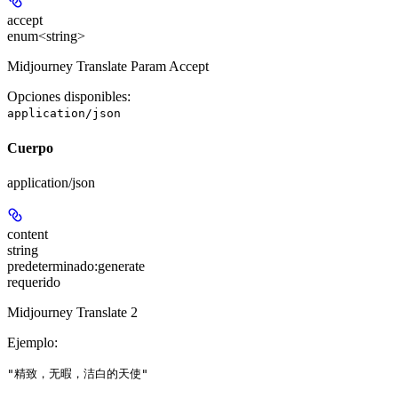
accept
enum<string>
Midjourney Translate Param Accept
Opciones disponibles
:
application/json
Cuerpo
application/json
content
string
predeterminado:
generate
requerido
Midjourney Translate 2
Ejemplo
:
"精致，无暇，洁白的天使"