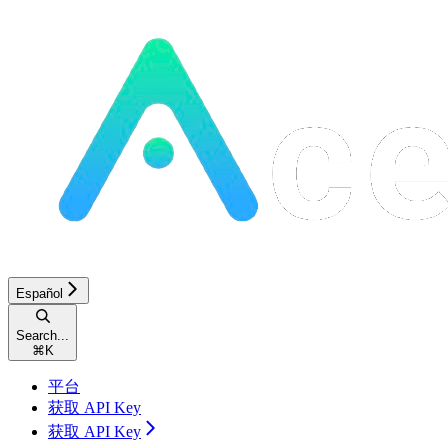
Español
Search...
⌘
K
平台
获取 API Key
获取 API Key