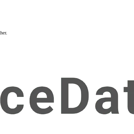
ther.