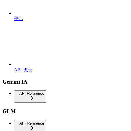
平台
API 状态
Gemini IA
API Reference
GLM
API Reference