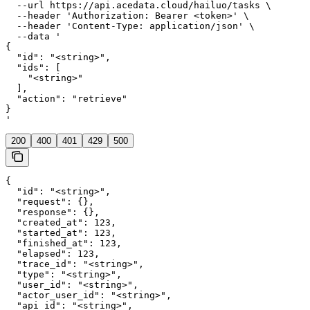
  --url https://api.acedata.cloud/hailuo/tasks \

  --header 'Authorization: Bearer <token>' \

  --header 'Content-Type: application/json' \

  --data '

{

  "id": "<string>",

  "ids": [

    "<string>"

  ],

  "action": "retrieve"

}

'
200
400
401
429
500
{

  "id": "<string>",

  "request": {},

  "response": {},

  "created_at": 123,

  "started_at": 123,

  "finished_at": 123,

  "elapsed": 123,

  "trace_id": "<string>",

  "type": "<string>",

  "user_id": "<string>",

  "actor_user_id": "<string>",

  "api_id": "<string>",
