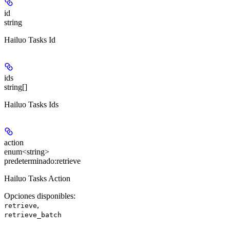
id
string
Hailuo Tasks Id
ids
string[]
Hailuo Tasks Ids
action
enum<string>
predeterminado:
retrieve
Hailuo Tasks Action
Opciones disponibles
:
,
retrieve
retrieve_batch