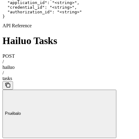
  "application_id": "<string>",

  "credential_id": "<string>",

  "authorization_id": "<string>"

}
API Reference
Hailuo Tasks
POST
/
hailuo
/
tasks
Pruébalo