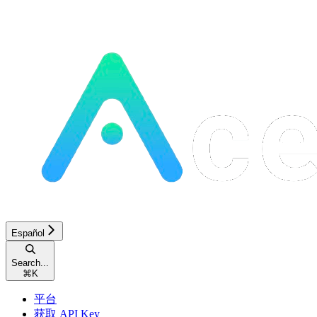
Español
Search...
⌘
K
平台
获取 API Key