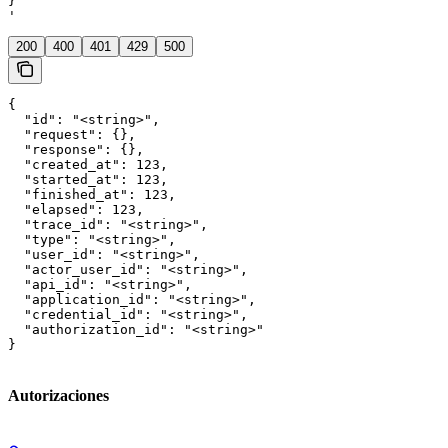
}

'
200
400
401
429
500
{

  "id": "<string>",

  "request": {},

  "response": {},

  "created_at": 123,

  "started_at": 123,

  "finished_at": 123,

  "elapsed": 123,

  "trace_id": "<string>",

  "type": "<string>",

  "user_id": "<string>",

  "actor_user_id": "<string>",

  "api_id": "<string>",

  "application_id": "<string>",

  "credential_id": "<string>",

  "authorization_id": "<string>"

}
Autorizaciones