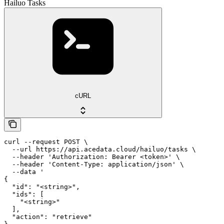
Hailuo Tasks
cURL
curl --request POST \

  --url https://api.acedata.cloud/hailuo/tasks \

  --header 'Authorization: Bearer <token>' \

  --header 'Content-Type: application/json' \

  --data '

{

  "id": "<string>",

  "ids": [

    "<string>"

  ],

  "action": "retrieve"
