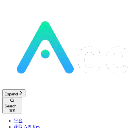
Español
Search...
⌘
K
平台
获取 API Key