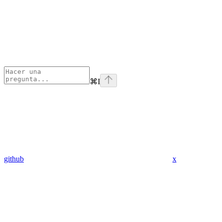
⌘
I
github
x