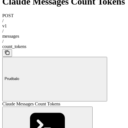
Claude Messages Count Tokens
POST
/
v1
/
messages
/
count_tokens
Pruébalo
Claude Messages Count Tokens