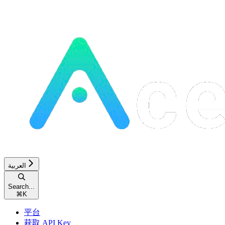
العربية
Search...
⌘
K
平台
获取 API Key