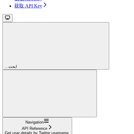
获取 API Key
...ابحث
Navigation
API Reference
Get user details by Twitter username.