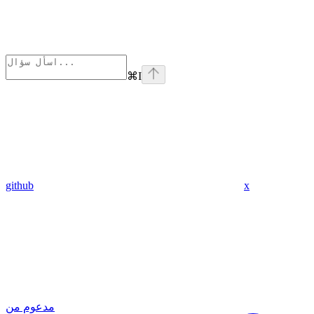
⌘
I
github
x
مدعوم من