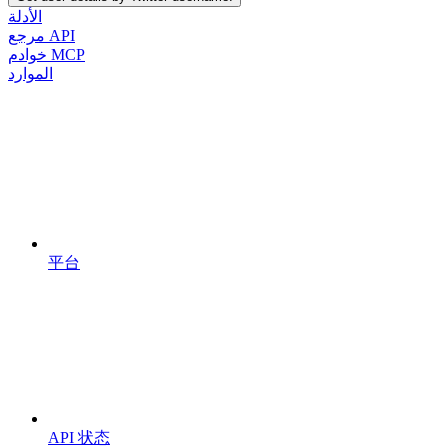
الأدلة
مرجع API
خوادم MCP
الموارد
平台
API 状态