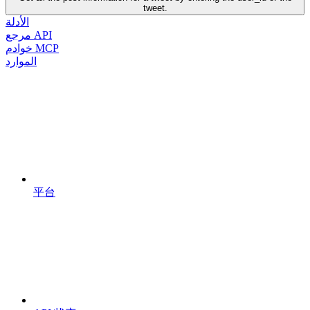
tweet.
الأدلة
مرجع API
خوادم MCP
الموارد
平台