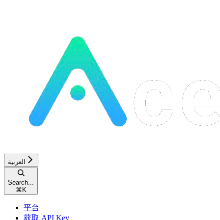
العربية
Search...
⌘
K
平台
获取 API Key