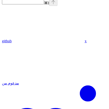
⌘
I
github
x
مدعوم من