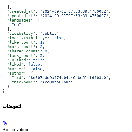
    }
  ],
  "created_at"
: 
"2024-09-01T07:53:39.476000Z"
,
  "updated_at"
: 
"2024-09-01T07:53:39.476000Z"
,
  "languages"
: [
    "en"
  ],
  "visibility"
: 
"public"
,
  "lock_visibility"
: 
false
,
  "like_count"
: 
12
,
  "mark_count"
: 
3
,
  "shared_count"
: 
0
,
  "task_count"
: 
5
,
  "unliked"
: 
false
,
  "liked"
: 
false
,
  "marked"
: 
false
,
  "author"
: {
    "_id"
: 
"8e0b7add9a474db4b46abe51ef64b3c0"
,
    "nickname"
: 
"AceDataCloud"
  }
}
التفويضات
Authorization