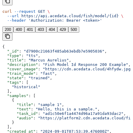
curl
 --request
 GET
 \
  --url
 https://api.acedata.cloud/fish/model/{id}
 \
  --header
 'Authorization: Bearer <token>'
200
400
401
403
404
429
500
{
  "_id"
: 
"d7900c21663f485ab63ebdb7e5905036"
,
  "type"
: 
"tts"
,
  "title"
: 
"Marcus Aurelius"
,
  "description"
: 
"Fish Model Id Response 200 Example"
,
  "cover_image"
: 
"https://cdn.acedata.cloud/4hfydw.jpg"
  "train_mode"
: 
"fast"
,
  "state"
: 
"trained"
,
  "tags"
: [
    "historical"
  ],
  "samples"
: [
    {
      "title"
: 
"sample 1"
,
      "text"
: 
"Hello, this is a sample."
,
      "task_id"
: 
"ad1c50e6f1a4474d96a17a91da93dac2"
,
      "audio"
: 
"https://platform2.cdn.acedata.cloud/fis
    }
  ],
  "created_at"
: 
"2024-09-01T07:53:39.476000Z"
,