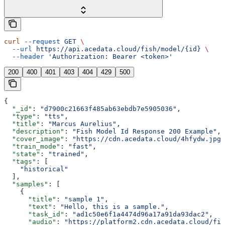
curl
 --request
 GET
 \
  --url
 https://api.acedata.cloud/fish/model/{id}
 \
  --header
 'Authorization: Bearer <token>'
200
400
401
403
404
429
500
{
  "_id"
: 
"d7900c21663f485ab63ebdb7e5905036"
,
  "type"
: 
"tts"
,
  "title"
: 
"Marcus Aurelius"
,
  "description"
: 
"Fish Model Id Response 200 Example"
,
  "cover_image"
: 
"https://cdn.acedata.cloud/4hfydw.jpg"
  "train_mode"
: 
"fast"
,
  "state"
: 
"trained"
,
  "tags"
: [
    "historical"
  ],
  "samples"
: [
    {
      "title"
: 
"sample 1"
,
      "text"
: 
"Hello, this is a sample."
,
      "task_id"
: 
"ad1c50e6f1a4474d96a17a91da93dac2"
,
      "audio"
: 
"https://platform2.cdn.acedata.cloud/fis