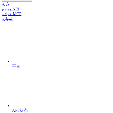
الأدلة
مرجع API
خوادم MCP
الموارد
平台
API 状态