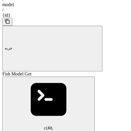
model
/
{id}
جربه
Fish Model Get
cURL