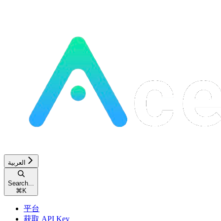
العربية
Search...
⌘
K
平台
获取 API Key