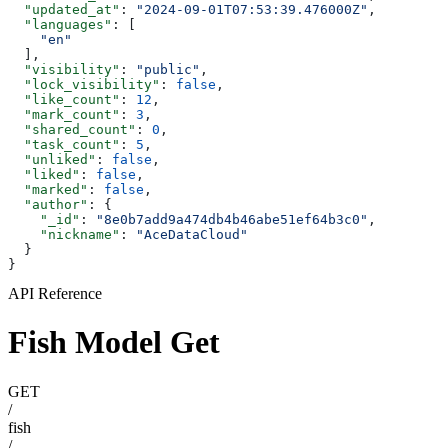
  "updated_at"
: 
"2024-09-01T07:53:39.476000Z"
,
  "languages"
: [
    "en"
  ],
  "visibility"
: 
"public"
,
  "lock_visibility"
: 
false
,
  "like_count"
: 
12
,
  "mark_count"
: 
3
,
  "shared_count"
: 
0
,
  "task_count"
: 
5
,
  "unliked"
: 
false
,
  "liked"
: 
false
,
  "marked"
: 
false
,
  "author"
: {
    "_id"
: 
"8e0b7add9a474db4b46abe51ef64b3c0"
,
    "nickname"
: 
"AceDataCloud"
  }
}
API Reference
Fish Model Get
GET
/
fish
/