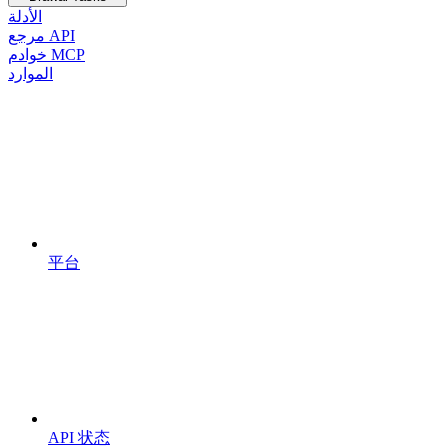
الأدلة
مرجع API
خوادم MCP
الموارد
平台
API 状态