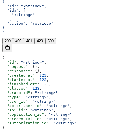
{
  "id": "<string>",
  "ids": [
    "<string>"
  ],
  "action": "retrieve"
}
'
200
400
401
429
500
{
  "id"
: 
"<string>"
,
  "request"
: {},
  "response"
: {},
  "created_at"
: 
123
,
  "started_at"
: 
123
,
  "finished_at"
: 
123
,
  "elapsed"
: 
123
,
  "trace_id"
: 
"<string>"
,
  "type"
: 
"<string>"
,
  "user_id"
: 
"<string>"
,
  "actor_user_id"
: 
"<string>"
,
  "api_id"
: 
"<string>"
,
  "application_id"
: 
"<string>"
,
  "credential_id"
: 
"<string>"
,
  "authorization_id"
: 
"<string>"
}