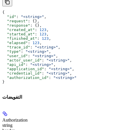
{
  "id"
: 
"<string>"
,
  "request"
: {},
  "response"
: {},
  "created_at"
: 
123
,
  "started_at"
: 
123
,
  "finished_at"
: 
123
,
  "elapsed"
: 
123
,
  "trace_id"
: 
"<string>"
,
  "type"
: 
"<string>"
,
  "user_id"
: 
"<string>"
,
  "actor_user_id"
: 
"<string>"
,
  "api_id"
: 
"<string>"
,
  "application_id"
: 
"<string>"
,
  "credential_id"
: 
"<string>"
,
  "authorization_id"
: 
"<string>"
}
التفويضات
Authorization
string