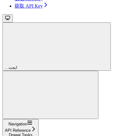
获取 API Key
...ابحث
Navigation
API Reference
Drawai Tasks