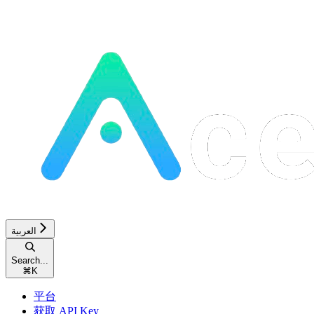
العربية
Search...
⌘
K
平台
获取 API Key