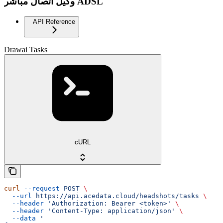
وكيل اتصال مباشر ADSL
API Reference
Drawai Tasks
cURL
curl
 --request
 POST
 \
  --url
 https://api.acedata.cloud/headshots/tasks
 \
  --header
 'Authorization: Bearer <token>'
 \
  --header
 'Content-Type: application/json'
 \
  --data
 '