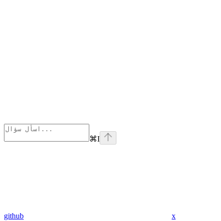
⌘
I
github
x